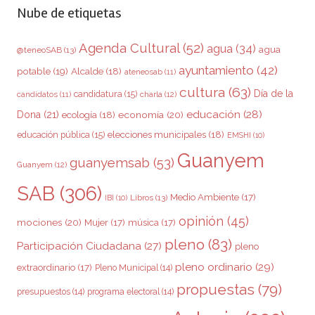
Nube de etiquetas
Agenda Cultural
(52)
agua
(34)
agua
@teneoSAB
(13)
ayuntamiento
(42)
potable
(19)
Alcalde
(18)
ateneosab
(11)
cultura
(63)
Día de la
candidatura
(15)
charla
(12)
candidatos
(11)
educación
(28)
Dona
(21)
ecología
(18)
economía
(20)
elecciones municipales
(18)
educación pública
(15)
EMSHI
(10)
Guanyem
guanyemsab
(53)
Guanyem
(12)
SAB
(306)
Medio Ambiente
(17)
Libros
(13)
IBI
(10)
opinión
(45)
mociones
(20)
Mujer
(17)
música
(17)
pleno
(83)
Participación Ciudadana
(27)
pleno
pleno ordinario
(29)
extraordinario
(17)
Pleno Municipal
(14)
propuestas
(79)
presupuestos
(14)
programa electoral
(14)