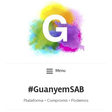
Skip
to
content
Menu
#GuanyemSAB
Plataforma + Compromís + Podemos