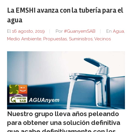
La EMSHI avanza con la tubería para el
agua
El
16 agosto, 2019
Por
#GuanyemSAB
En
Agua
,
Medio Ambiente
,
Propuestas
,
Suministros
,
Vecinos
Nuestro grupo lleva años peleando
para obtener una solución definitiva
que acabe definitivamente con los