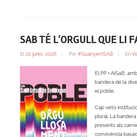
SAB TÉ L’ORGULL QUE LI 
El
20 junio, 2026
Por
#GuanyemSAB
En
Ve
El PP + AiSaB, amb
bandera de la dive
el poble.
Cap veto institucio
plural. La bandera
presents als carre
convivència basada