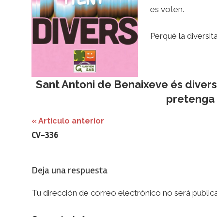
es voten.
Perquè la diversit
Sant Antoni de Benaixeve és divers. 
pretenga 
Navegación
Artículo anterior
CV-336
de
entradas
Deja una respuesta
Tu dirección de correo electrónico no será public