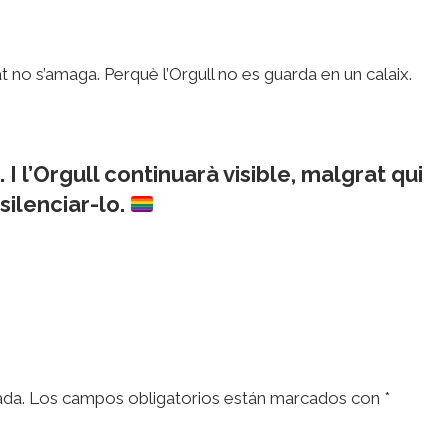
at no s’amaga. Perquè l’Orgull no es guarda en un calaix.
I l’Orgull continuarà visible, malgrat qui
silenciar-lo.
ada.
Los campos obligatorios están marcados con
*