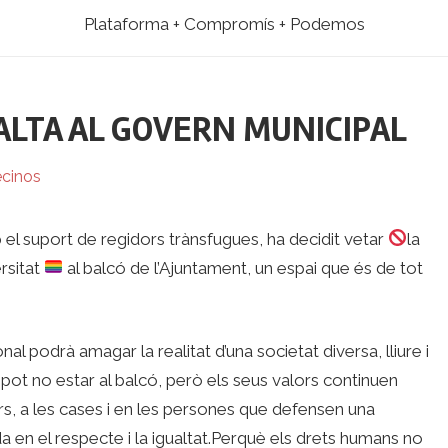
Plataforma + Compromís + Podemos
FALTA AL GOVERN MUNICIPAL
cinos
 el suport de regidors trànsfugues, ha decidit vetar
la
rsitat
​ ​al balcó de l’Ajuntament, un espai que és de tot
nal podrà amagar la realitat d’una societat diversa, lliure i
 pot no estar al balcó, però els seus valors continuen
rs, a les cases i en les persones que defensen una
 en el respecte i la igualtat.Perquè els drets humans no