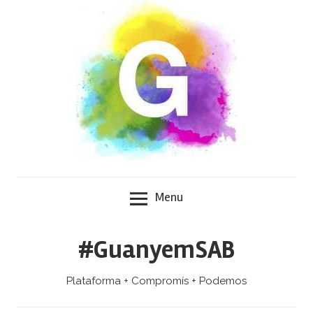
Skip
to
content
Menu
#GuanyemSAB
Plataforma + Compromís + Podemos