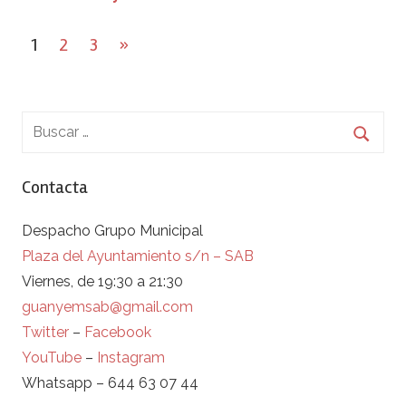
Paginación
Next
1
2
3
»
de
Posts
entradas
Contacta
Despacho Grupo Municipal
Plaza del Ayuntamiento s/n – SAB
Viernes, de 19:30 a 21:30
guanyemsab@gmail.com
Twitter
–
Facebook
YouTube
–
Instagram
Whatsapp – 644 63 07 44