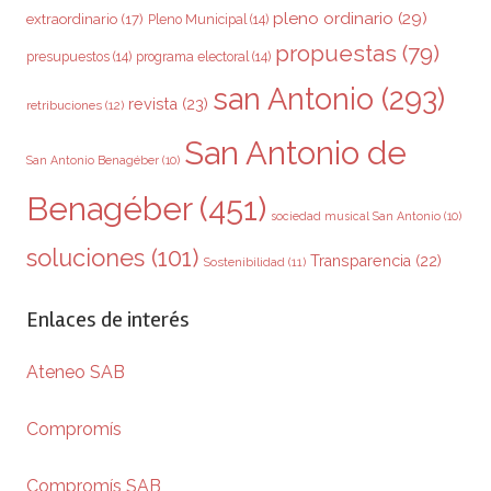
pleno ordinario
(29)
extraordinario
(17)
Pleno Municipal
(14)
propuestas
(79)
presupuestos
(14)
programa electoral
(14)
san Antonio
(293)
revista
(23)
retribuciones
(12)
San Antonio de
San Antonio Benagéber
(10)
Benagéber
(451)
sociedad musical San Antonio
(10)
soluciones
(101)
Transparencia
(22)
Sostenibilidad
(11)
Enlaces de interés
Ateneo SAB
Compromís
Compromís SAB