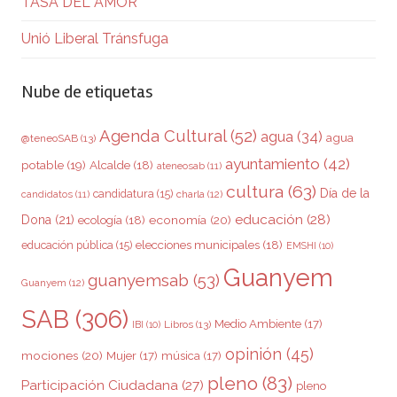
TASA DEL AMOR
Unió Liberal Tránsfuga
Nube de etiquetas
Agenda Cultural
(52)
agua
(34)
agua
@teneoSAB
(13)
ayuntamiento
(42)
potable
(19)
Alcalde
(18)
ateneosab
(11)
cultura
(63)
Día de la
candidatura
(15)
charla
(12)
candidatos
(11)
educación
(28)
Dona
(21)
ecología
(18)
economía
(20)
elecciones municipales
(18)
educación pública
(15)
EMSHI
(10)
Guanyem
guanyemsab
(53)
Guanyem
(12)
SAB
(306)
Medio Ambiente
(17)
Libros
(13)
IBI
(10)
opinión
(45)
mociones
(20)
Mujer
(17)
música
(17)
pleno
(83)
Participación Ciudadana
(27)
pleno