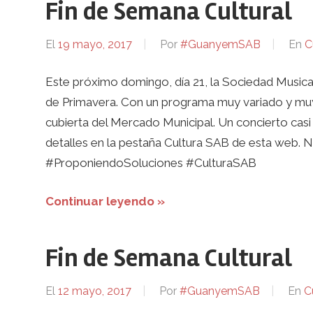
Fin de Semana Cultural
El
19 mayo, 2017
Por
#GuanyemSAB
En
C
Este próximo domingo, día 21, la Sociedad Music
de Primavera. Con un programa muy variado y muy i
cubierta del Mercado Municipal. Un concierto casi al
detalles en la pestaña Cultura SAB de esta web.
#ProponiendoSoluciones #CulturaSAB
Continuar leyendo »
Fin de Semana Cultural
El
12 mayo, 2017
Por
#GuanyemSAB
En
C