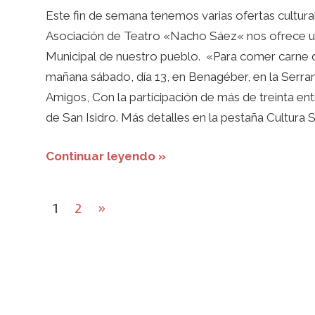
Este fin de semana tenemos varias ofertas cultural
Asociación de Teatro «Nacho Sáez« nos ofrece un
Municipal de nuestro pueblo. «Para comer carne d
mañana sábado, día 13, en Benagéber, en la Serran
Amigos, Con la participación de más de treinta enti
de San Isidro. Más detalles en la pestaña Cultura
Continuar leyendo »
Paginación
Next
1
2
»
de
Posts
entradas