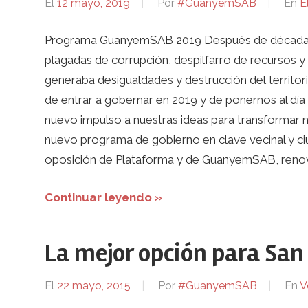
El
12 mayo, 2019
Por
#GuanyemSAB
En
E
Programa GuanyemSAB 2019 Después de décadas de
plagadas de corrupción, despilfarro de recursos
generaba desigualdades y destrucción del territor
de entrar a gobernar en 2019 y de ponernos al día
nuevo impulso a nuestras ideas para transformar
nuevo programa de gobierno en clave vecinal y c
oposición de Plataforma y de GuanyemSAB, renov
Continuar leyendo »
La mejor opción para Sa
El
22 mayo, 2015
Por
#GuanyemSAB
En
V