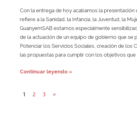
Con la entrega de hoy acabamos la presentación d
refiere a la Sanidad, la Infancia, la Juventud, la M
GuanyemSAB estamos especialmente sensibilizados
de la actuación de un equipo de gobierno que se p
Potenciar los Servicios Sociales, creación de los 
las propuestas para cumplir con los objetivos que 
Continuar leyendo »
Paginación
Next
1
2
3
»
de
Posts
entradas