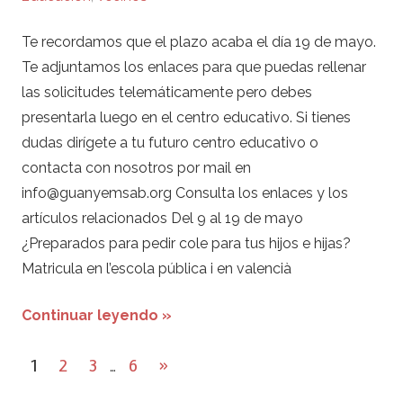
Te recordamos que el plazo acaba el día 19 de mayo.
Te adjuntamos los enlaces para que puedas rellenar
las solicitudes telemáticamente pero debes
presentarla luego en el centro educativo. Si tienes
dudas dirígete a tu futuro centro educativo o
contacta con nosotros por mail en
info@guanyemsab.org Consulta los enlaces y los
artículos relacionados Del 9 al 19 de mayo
¿Preparados para pedir cole para tus hijos e hijas?
Matricula en l’escola pública i en valencià
Continuar leyendo »
Paginación
Next
1
2
3
6
»
…
de
Posts