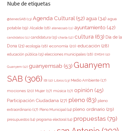
Nube de etiquetas
Agenda Cultural
(52)
agua
(34)
agua
@teneoSAB
(13)
ayuntamiento
(42)
potable
(19)
Alcalde
(18)
ateneosab
(11)
cultura
(63)
Día de la
candidatura
(15)
charla
(12)
candidatos
(11)
educación
(28)
Dona
(21)
ecología
(18)
economía
(20)
elecciones municipales
(18)
educación pública
(15)
EMSHI
(10)
Guanyem
guanyemsab
(53)
Guanyem
(12)
SAB
(306)
Medio Ambiente
(17)
Libros
(13)
IBI
(10)
opinión
(45)
mociones
(20)
Mujer
(17)
música
(17)
pleno
(83)
Participación Ciudadana
(27)
pleno
pleno ordinario
(29)
extraordinario
(17)
Pleno Municipal
(14)
propuestas
(79)
presupuestos
(14)
programa electoral
(14)
san Antonio
(293)