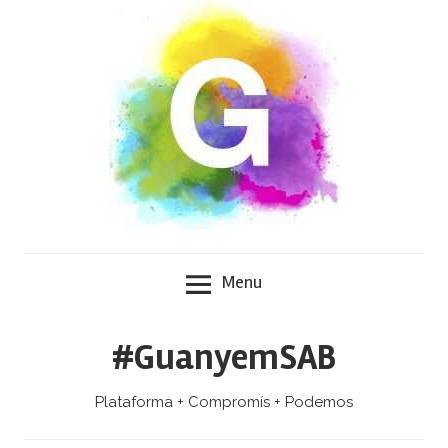
Skip
to
content
Menu
#GuanyemSAB
Plataforma + Compromís + Podemos