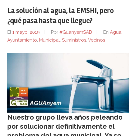
La solución al agua, la EMSHI, pero
¿qué pasa hasta que llegue?
El
1 mayo, 2019
Por
#GuanyemSAB
En
Agua
,
Ayuntamiento
,
Municipal
,
Suministros
,
Vecinos
Nuestro grupo lleva años peleando
por solucionar definitivamente el
problema del agua municipal. Ya se