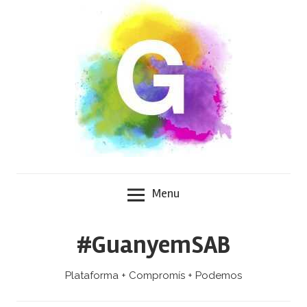
Skip
to
content
Menu
#GuanyemSAB
Plataforma + Compromís + Podemos