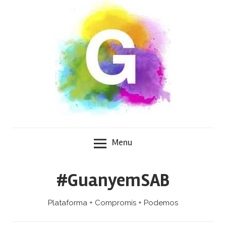
Skip
to
content
Menu
#GuanyemSAB
Plataforma + Compromís + Podemos