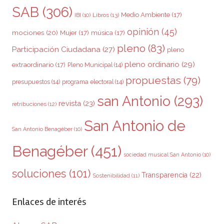
SAB
(306)
Medio Ambiente
(17)
Libros
(13)
IBI
(10)
opinión
(45)
mociones
(20)
Mujer
(17)
música
(17)
pleno
(83)
Participación Ciudadana
(27)
pleno
pleno ordinario
(29)
extraordinario
(17)
Pleno Municipal
(14)
propuestas
(79)
presupuestos
(14)
programa electoral
(14)
san Antonio
(293)
revista
(23)
retribuciones
(12)
San Antonio de
San Antonio Benagéber
(10)
Benagéber
(451)
sociedad musical San Antonio
(10)
soluciones
(101)
Transparencia
(22)
Sostenibilidad
(11)
Enlaces de interés