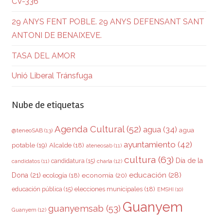
CV-336
29 ANYS FENT POBLE. 29 ANYS DEFENSANT SANT
ANTONI DE BENAIXEVE.
TASA DEL AMOR
Unió Liberal Tránsfuga
Nube de etiquetas
Agenda Cultural
(52)
agua
(34)
agua
@teneoSAB
(13)
ayuntamiento
(42)
potable
(19)
Alcalde
(18)
ateneosab
(11)
cultura
(63)
Día de la
candidatura
(15)
charla
(12)
candidatos
(11)
educación
(28)
Dona
(21)
ecología
(18)
economía
(20)
elecciones municipales
(18)
educación pública
(15)
EMSHI
(10)
Guanyem
guanyemsab
(53)
Guanyem
(12)