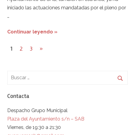
iniciado las actuaciones mandatadas por el pleno por
…
Continuar leyendo »
Paginación
Next
1
2
3
»
de
Posts
entradas
Contacta
Despacho Grupo Municipal
Plaza del Ayuntamiento s/n – SAB
Viernes, de 19:30 a 21:30