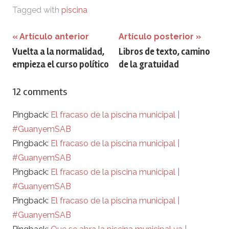
Tagged with
piscina
Navegación
Artículo anterior
Artículo posterior
Vuelta a la normalidad,
Libros de texto, camino
de
empieza el curso político
de la gratuidad
entradas
12 comments
Pingback:
El fracaso de la piscina municipal |
#GuanyemSAB
Pingback:
El fracaso de la piscina municipal |
#GuanyemSAB
Pingback:
El fracaso de la piscina municipal |
#GuanyemSAB
Pingback:
El fracaso de la piscina municipal |
#GuanyemSAB