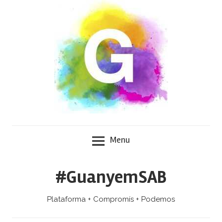
Skip
to
content
Menu
#GuanyemSAB
Plataforma + Compromís + Podemos