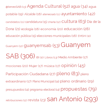
Agenda Cultural
(52)
agua
(34)
agua
@teneoSAB
(13)
ayuntamiento
(42)
potable
(19)
Alcalde
(18)
ateneosab
(11)
cultura
(63)
Día de la
candidatura
(15)
charla
(12)
candidatos
(11)
educación
(28)
Dona
(21)
ecología
(18)
economía
(20)
elecciones municipales
(18)
educación pública
(15)
EMSHI
(10)
Guanyem
guanyemsab
(53)
Guanyem
(12)
SAB
(306)
Medio Ambiente
(17)
Libros
(13)
IBI
(10)
opinión
(45)
mociones
(20)
Mujer
(17)
música
(17)
pleno
(83)
Participación Ciudadana
(27)
pleno
pleno ordinario
(29)
extraordinario
(17)
Pleno Municipal
(14)
propuestas
(79)
presupuestos
(14)
programa electoral
(14)
san Antonio
(293)
revista
(23)
retribuciones
(12)