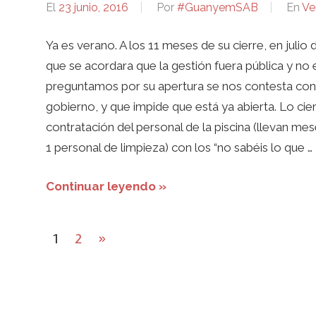
El
23 junio, 2016
Por
#GuanyemSAB
En
Ve
Ya es verano. A los 11 meses de su cierre, en julio 
que se acordara que la gestión fuera pública y no
preguntamos por su apertura se nos contesta con 
gobierno, y que impide que está ya abierta. Lo cier
contratación del personal de la piscina (llevan mes
1 personal de limpieza) con los “no sabéis lo que …
Continuar leyendo »
Paginación
Next
1
2
»
de
Posts
entradas