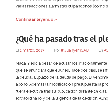
varias reacciones alarmistas culpándonos (como s
Continuar leyendo »
¿Qué ha pasado tras el pl
El
1 marzo, 2017
Por
#GuanyemSAB
En
Ay
Nada. Y eso a pesar de acusarnos irracionalmente 
que se anunciara que el lunes, hace dos días, se i
la deuda… El plazo de la deuda se pagó. El vencimi
abonó. Además la modificación presupuestaria pro
fuera ejecutiva tras su publicación durante 15 día
extraordinario y de la urgencia de la decisión. Au