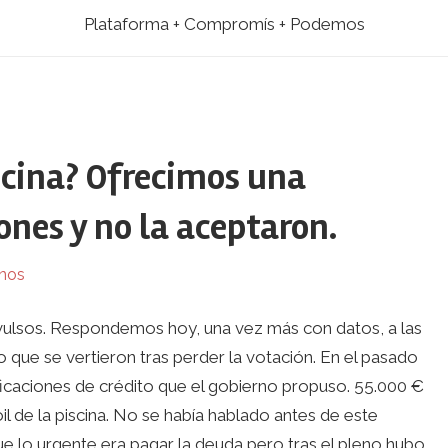
Plataforma + Compromís + Podemos
iscina? Ofrecimos una
ones y no la aceptaron.
nos
nvulsos. Respondemos hoy, una vez más con datos, a las
 que se vertieron tras perder la votación. En el pasado
icaciones de crédito que el gobierno propuso. 55.000 €
l de la piscina. No se había hablado antes de este
e lo urgente era pagar la deuda pero tras el pleno hubo