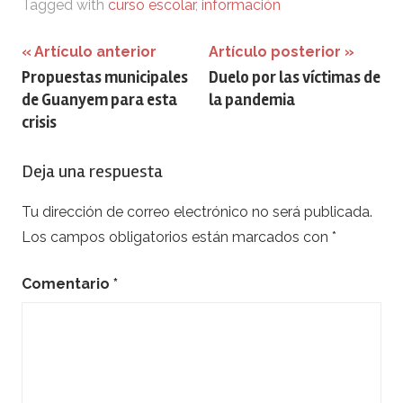
Tagged with
curso escolar
,
información
Navegación
Artículo anterior
Artículo posterior
Propuestas municipales
Duelo por las víctimas de
de
de Guanyem para esta
la pandemia
entradas
crisis
Deja una respuesta
Tu dirección de correo electrónico no será publicada.
Los campos obligatorios están marcados con
*
Comentario
*