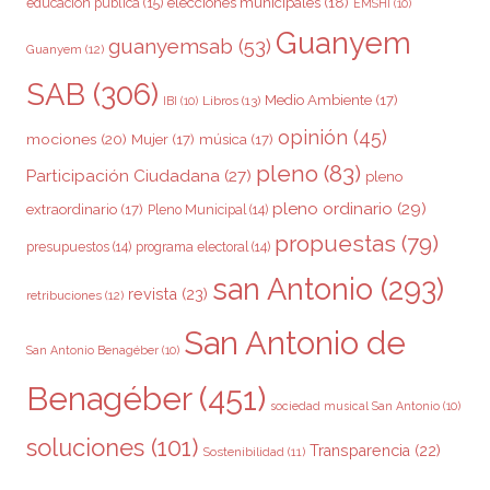
elecciones municipales
(18)
educación pública
(15)
EMSHI
(10)
Guanyem
guanyemsab
(53)
Guanyem
(12)
SAB
(306)
Medio Ambiente
(17)
Libros
(13)
IBI
(10)
opinión
(45)
mociones
(20)
Mujer
(17)
música
(17)
pleno
(83)
Participación Ciudadana
(27)
pleno
pleno ordinario
(29)
extraordinario
(17)
Pleno Municipal
(14)
propuestas
(79)
presupuestos
(14)
programa electoral
(14)
san Antonio
(293)
revista
(23)
retribuciones
(12)
San Antonio de
San Antonio Benagéber
(10)
Benagéber
(451)
sociedad musical San Antonio
(10)
soluciones
(101)
Transparencia
(22)
Sostenibilidad
(11)