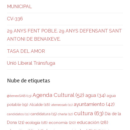
MUNICIPAL
CV-336
29 ANYS FENT POBLE. 29 ANYS DEFENSANT SANT
ANTONI DE BENAIXEVE.
TASA DEL AMOR
Unió Liberal Tránsfuga
Nube de etiquetas
Agenda Cultural
(52)
agua
(34)
agua
@teneoSAB
(13)
ayuntamiento
(42)
potable
(19)
Alcalde
(18)
ateneosab
(11)
cultura
(63)
Día de la
candidatura
(15)
charla
(12)
candidatos
(11)
educación
(28)
Dona
(21)
ecología
(18)
economía
(20)