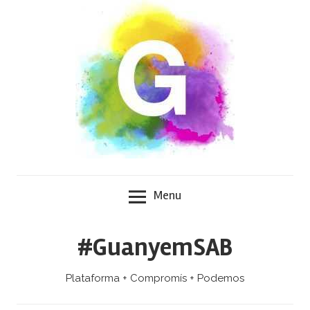
Skip
to
content
Menu
#GuanyemSAB
Plataforma + Compromís + Podemos