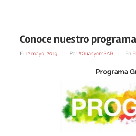
Conoce nuestro programa
El
12 mayo, 2019
Por
#GuanyemSAB
En
E
Programa G