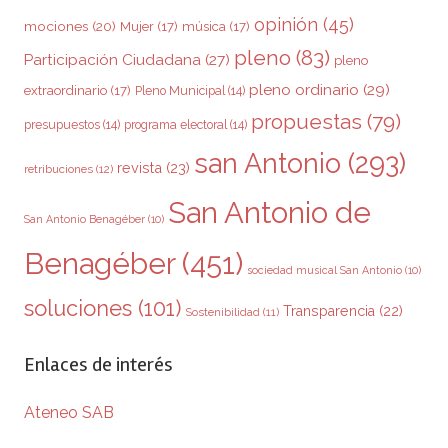
opinión
(45)
mociones
(20)
Mujer
(17)
música
(17)
pleno
(83)
Participación Ciudadana
(27)
pleno
pleno ordinario
(29)
extraordinario
(17)
Pleno Municipal
(14)
propuestas
(79)
presupuestos
(14)
programa electoral
(14)
san Antonio
(293)
revista
(23)
retribuciones
(12)
San Antonio de
San Antonio Benagéber
(10)
Benagéber
(451)
sociedad musical San Antonio
(10)
soluciones
(101)
Transparencia
(22)
Sostenibilidad
(11)
Enlaces de interés
Ateneo SAB