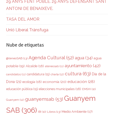
29 ANYS FENT POBLE. 29 ANYS DEFENSANT SANT
ANTONI DE BENAIXEVE.
TASA DEL AMOR
Unió Liberal Tránsfuga
Nube de etiquetas
Agenda Cultural
(52)
agua
(34)
agua
@teneoSAB
(13)
ayuntamiento
(42)
potable
(19)
Alcalde
(18)
ateneosab
(11)
cultura
(63)
Día de la
candidatura
(15)
charla
(12)
candidatos
(11)
educación
(28)
Dona
(21)
ecología
(18)
economía
(20)
elecciones municipales
(18)
educación pública
(15)
EMSHI
(10)
Guanyem
guanyemsab
(53)
Guanyem
(12)
SAB
(306)
Medio Ambiente
(17)
Libros
(13)
IBI
(10)