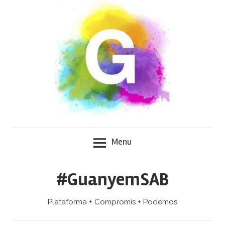
Skip
to
content
Menu
#GuanyemSAB
Plataforma + Compromís + Podemos