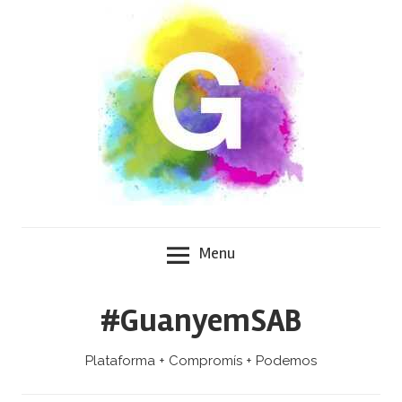
Skip
to
content
Menu
#GuanyemSAB
Plataforma + Compromís + Podemos