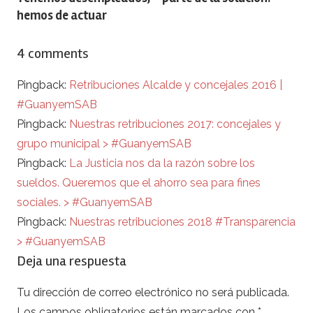
entradas
hemos de actuar
4 comments
Pingback:
Retribuciones Alcalde y concejales 2016 |
#GuanyemSAB
Pingback:
Nuestras retribuciones 2017: concejales y
grupo municipal > #GuanyemSAB
Pingback:
La Justicia nos da la razón sobre los
sueldos. Queremos que el ahorro sea para fines
sociales. > #GuanyemSAB
Pingback:
Nuestras retribuciones 2018 #Transparencia
> #GuanyemSAB
Deja una respuesta
Tu dirección de correo electrónico no será publicada.
Los campos obligatorios están marcados con
*