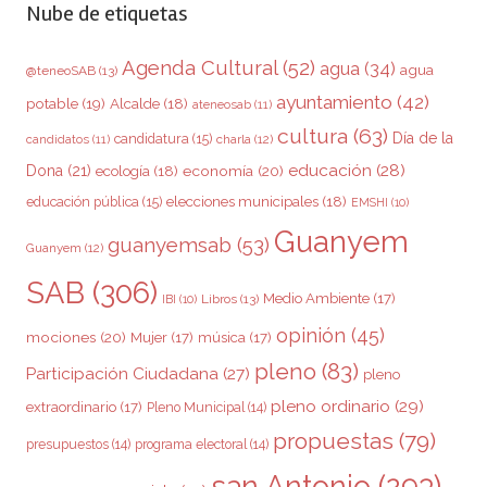
Nube de etiquetas
Agenda Cultural
(52)
agua
(34)
agua
@teneoSAB
(13)
ayuntamiento
(42)
potable
(19)
Alcalde
(18)
ateneosab
(11)
cultura
(63)
Día de la
candidatura
(15)
charla
(12)
candidatos
(11)
educación
(28)
Dona
(21)
ecología
(18)
economía
(20)
elecciones municipales
(18)
educación pública
(15)
EMSHI
(10)
Guanyem
guanyemsab
(53)
Guanyem
(12)
SAB
(306)
Medio Ambiente
(17)
Libros
(13)
IBI
(10)
opinión
(45)
mociones
(20)
Mujer
(17)
música
(17)
pleno
(83)
Participación Ciudadana
(27)
pleno
pleno ordinario
(29)
extraordinario
(17)
Pleno Municipal
(14)
propuestas
(79)
presupuestos
(14)
programa electoral
(14)
san Antonio
(293)