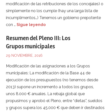
modificación de las retribuciones de los concejales) o
simplemente no los cumple (hay una larga lista de
incumplimentos…) Tenemos un gobierno prepotente
El
con …
Sigue leyendo
alcalde
Resumen del Pleno III: Los
no
Grupos municipales
tiene
intención
29 NOVIEMBRE, 2016
de
cumplir
Modificación de las asignaciones a los Grupos
los
municipales: La modificación de la Base 44 de
acuerdos
ejecución de los presupuestos (no tenemos desde
del
2013) supone un incremento a todos los grupos,
Pleno.
unos 8.000 € anuales. La rebaja global que
Resumen
propusimos y aprobó el Pleno, entre “dietas”, sueldos
del
y grupos supera los 45.000 € que deben ir destinados