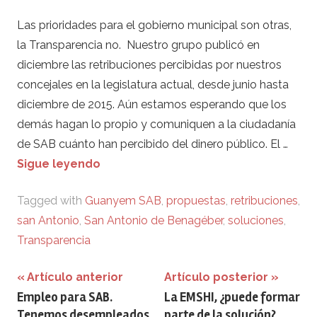
Las prioridades para el gobierno municipal son otras,
la Transparencia no. Nuestro grupo publicó en
diciembre las retribuciones percibidas por nuestros
concejales en la legislatura actual, desde junio hasta
diciembre de 2015. Aún estamos esperando que los
demás hagan lo propio y comuniquen a la ciudadanía
de SAB cuánto han percibido del dinero público. El …
Sigue leyendo
Tagged with
Guanyem SAB
,
propuestas
,
retribuciones
,
san Antonio
,
San Antonio de Benagéber
,
soluciones
,
Transparencia
Navegación
Artículo anterior
Artículo posterior
Empleo para SAB.
La EMSHI, ¿puede formar
de
Tenemos desempleados,
parte de la solución?