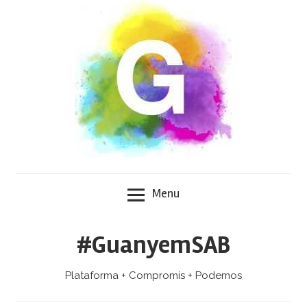
Skip
to
content
Menu
#GuanyemSAB
Plataforma + Compromís + Podemos