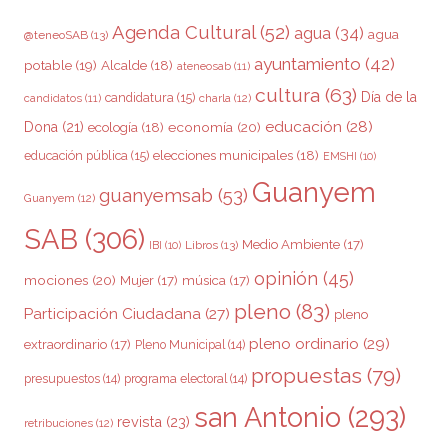
Agenda Cultural
(52)
agua
(34)
agua
@teneoSAB
(13)
ayuntamiento
(42)
potable
(19)
Alcalde
(18)
ateneosab
(11)
cultura
(63)
Día de la
candidatura
(15)
charla
(12)
candidatos
(11)
educación
(28)
Dona
(21)
ecología
(18)
economía
(20)
elecciones municipales
(18)
educación pública
(15)
EMSHI
(10)
Guanyem
guanyemsab
(53)
Guanyem
(12)
SAB
(306)
Medio Ambiente
(17)
Libros
(13)
IBI
(10)
opinión
(45)
mociones
(20)
Mujer
(17)
música
(17)
pleno
(83)
Participación Ciudadana
(27)
pleno
pleno ordinario
(29)
extraordinario
(17)
Pleno Municipal
(14)
propuestas
(79)
presupuestos
(14)
programa electoral
(14)
san Antonio
(293)
revista
(23)
retribuciones
(12)