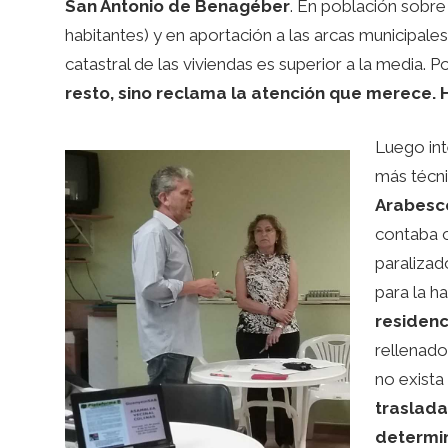
San Antonio de Benagéber
. En población sobre
habitantes) y en aportación a las arcas municipale
catastral de las viviendas es superior a la media. 
resto, sino reclama la atención que merece. H
Luego int
más técni
Arabesc
contaba c
paralizad
para la h
residenc
rellenado
no exista
traslad
determi