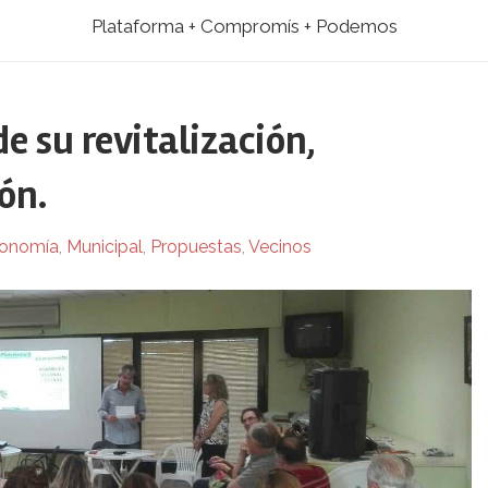
Plataforma + Compromís + Podemos
e su revitalización,
ón.
onomía
,
Municipal
,
Propuestas
,
Vecinos