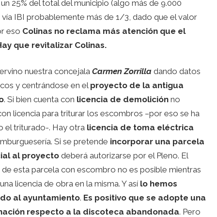
 un 25% del total del municipio (algo más de 9.000
s vía IBI probablemente más de 1/3, dado que el valor
Por eso
Colinas no reclama más atención que el
ay que revitalizar Colinas.
ervino nuestra concejala
Carmen Zorrilla
dando datos
cos y centrándose en el
proyecto de la antigua
o
. Si bien cuenta con
licencia de demolición
no
on licencia para triturar los escombros –por eso se ha
o el triturado-. Hay otra
licencia de toma eléctrica
amburguesería. Si se pretende
incorporar una parcela
ial al proyecto
deberá autorizarse por el Pleno. El
 de esta parcela con escombro no es posible mientras
 una licencia de obra en la misma. Y así
lo hemos
ado al ayuntamiento
.
Es positivo que se adopte una
nación respecto a la discoteca abandonada
. Pero