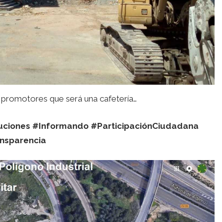
 promotores que será una cafetería…
uciones
#Informando #ParticipaciónCiudadana
nsparencia