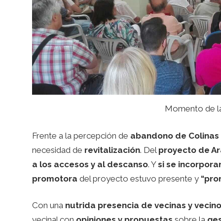
Momento de la
Frente a la percepción de
abandono de Colinas 
necesidad de
revitalización
. Del
proyecto de A
a los accesos y al descanso
. Y
si se incorpora
promotora
del proyecto estuvo presente y
“pro
Con una
nutrida presencia de vecinas y vecin
vecinal con
opiniones y propuestas
sobre la
ges