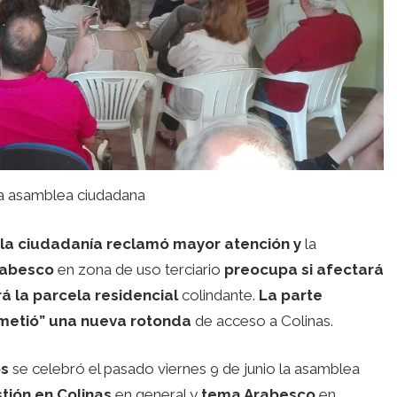
 asamblea ciudadana
la ciudadanía reclamó mayor atención y
la
rabesco
en zona de uso terciario
preocupa si afectará
rá la parcela residencial
colindante.
La parte
metió” una nueva rotonda
de acceso a Colinas.
os
se celebró el pasado viernes 9 de junio la asamblea
tión en Colinas
en general y
tema Arabesco
en