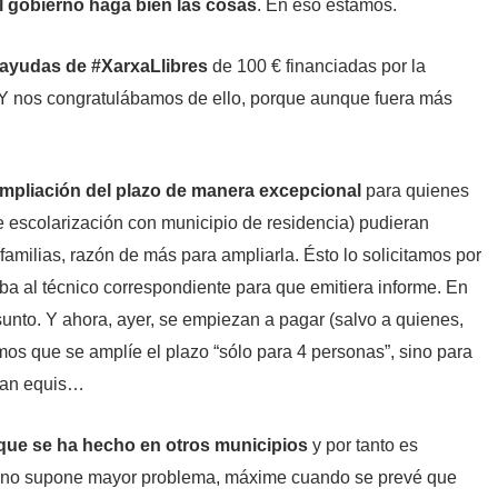
l gobierno haga bien las cosas
. En eso estamos.
s ayudas de #XarxaLlibres
de 100 € financiadas por la
 Y nos congratulábamos de ello, porque aunque fuera más
 ampliación del plazo de manera excepcional
para quienes
 escolarización con municipio de residencia) pudieran
milias, razón de más para ampliarla. Ésto lo solicitamos por
aba al técnico correspondiente para que emitiera informe. En
sunto. Y ahora, ayer, se empiezan a pagar (salvo a quienes,
os que se amplíe el plazo “sólo para 4 personas”, sino para
sean equis…
o que se ha hecho en otros municipios
y por tanto es
 y no supone mayor problema, máxime cuando se prevé que