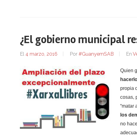
¿El gobierno municipal r
El
4 marzo, 2016
Por
#GuanyemSAB
En
V
Quien g
hacerlo
propia 
cosas, 
“matar 
los de
no hace
adecua