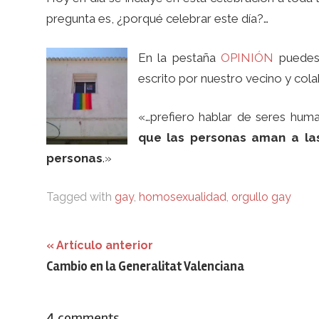
pregunta es, ¿porqué celebrar este día?…
En la pestaña
OPINIÓN
puedes 
escrito por nuestro vecino y col
«…prefiero hablar de seres hum
que las personas aman a las
personas
.»
Tagged with
gay
,
homosexualidad
,
orgullo gay
Navegación
Artículo anterior
Cambio en la Generalitat Valenciana
de
entradas
4 comments