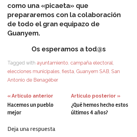
como una «picaeta» que
prepararemos con la colaboración
de todo el gran equipazo de
Guanyem.
Os esperamos a tod@s
Tagged with
ayuntamiento
,
campaña electoral
,
elecciones municipales
,
fiesta
,
Guanyem SAB
,
San
Antonio de Benagéber
Navegación
Artículo anterior
Artículo posterior
Hacemos un pueblo
¿Qué hemos hecho estos
de
mejor
últimos 4 años?
entradas
Deja una respuesta