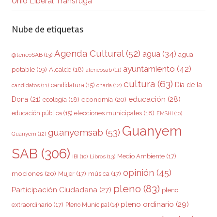
Unió Liberal Tránsfuga
Nube de etiquetas
Agenda Cultural
(52)
agua
(34)
agua
@teneoSAB
(13)
ayuntamiento
(42)
potable
(19)
Alcalde
(18)
ateneosab
(11)
cultura
(63)
Día de la
candidatura
(15)
charla
(12)
candidatos
(11)
educación
(28)
Dona
(21)
ecología
(18)
economía
(20)
elecciones municipales
(18)
educación pública
(15)
EMSHI
(10)
Guanyem
guanyemsab
(53)
Guanyem
(12)
SAB
(306)
Medio Ambiente
(17)
Libros
(13)
IBI
(10)
opinión
(45)
mociones
(20)
Mujer
(17)
música
(17)
pleno
(83)
Participación Ciudadana
(27)
pleno
pleno ordinario
(29)
extraordinario
(17)
Pleno Municipal
(14)