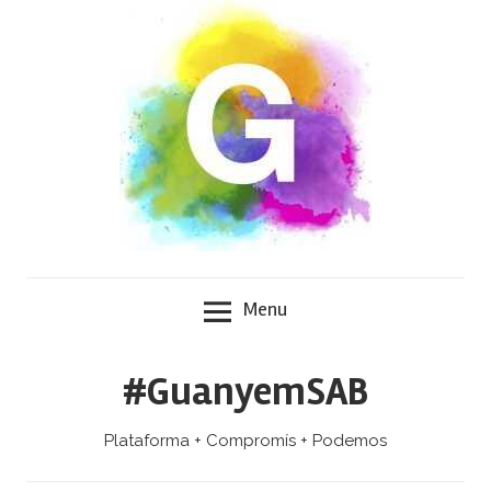
Skip
to
content
Menu
#GuanyemSAB
Plataforma + Compromís + Podemos