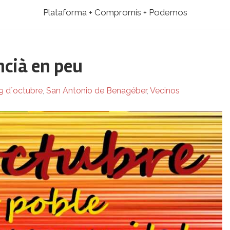
Plataforma + Compromís + Podemos
ncià en peu
9 d´octubre
,
San Antonio de Benagéber
,
Vecinos