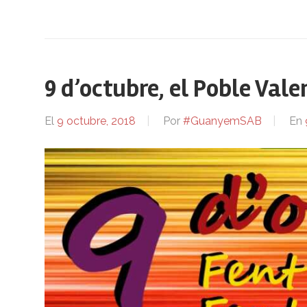
9 d’octubre, el Poble Vale
El
9 octubre, 2018
Por
#GuanyemSAB
En