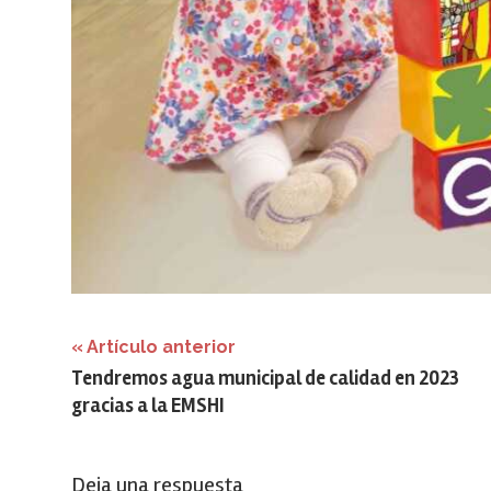
Navegación
Artículo anterior
Tendremos agua municipal de calidad en 2023
de
gracias a la EMSHI
entradas
Deja una respuesta