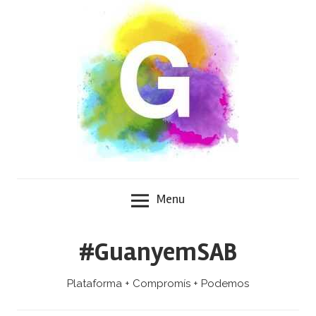
Skip
to
content
Menu
#GuanyemSAB
Plataforma + Compromís + Podemos