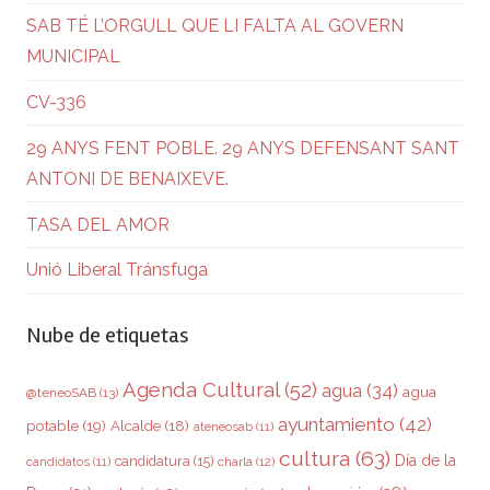
SAB TÉ L’ORGULL QUE LI FALTA AL GOVERN
MUNICIPAL
CV-336
29 ANYS FENT POBLE. 29 ANYS DEFENSANT SANT
ANTONI DE BENAIXEVE.
TASA DEL AMOR
Unió Liberal Tránsfuga
Nube de etiquetas
Agenda Cultural
(52)
agua
(34)
agua
@teneoSAB
(13)
ayuntamiento
(42)
potable
(19)
Alcalde
(18)
ateneosab
(11)
cultura
(63)
Día de la
candidatura
(15)
charla
(12)
candidatos
(11)