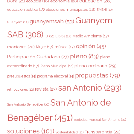
educación
(28)
Dona
(21)
ecología
(18)
economía
(20)
elecciones municipales
(18)
educación pública
(15)
EMSHI
(10)
Guanyem
guanyemsab
(53)
Guanyem
(12)
SAB
(306)
Medio Ambiente
(17)
Libros
(13)
IBI
(10)
opinión
(45)
mociones
(20)
Mujer
(17)
música
(17)
pleno
(83)
Participación Ciudadana
(27)
pleno
pleno ordinario
(29)
extraordinario
(17)
Pleno Municipal
(14)
propuestas
(79)
presupuestos
(14)
programa electoral
(14)
san Antonio
(293)
revista
(23)
retribuciones
(12)
San Antonio de
San Antonio Benagéber
(10)
Benagéber
(451)
sociedad musical San Antonio
(10)
soluciones
(101)
Transparencia
(22)
Sostenibilidad
(11)