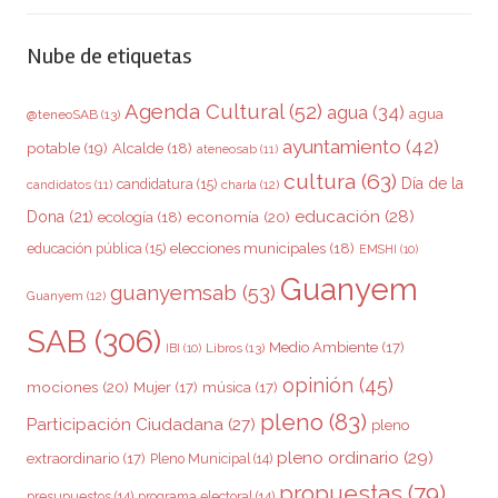
Nube de etiquetas
Agenda Cultural
(52)
agua
(34)
agua
@teneoSAB
(13)
ayuntamiento
(42)
potable
(19)
Alcalde
(18)
ateneosab
(11)
cultura
(63)
Día de la
candidatura
(15)
charla
(12)
candidatos
(11)
educación
(28)
Dona
(21)
ecología
(18)
economía
(20)
elecciones municipales
(18)
educación pública
(15)
EMSHI
(10)
Guanyem
guanyemsab
(53)
Guanyem
(12)
SAB
(306)
Medio Ambiente
(17)
Libros
(13)
IBI
(10)
opinión
(45)
mociones
(20)
Mujer
(17)
música
(17)
pleno
(83)
Participación Ciudadana
(27)
pleno
pleno ordinario
(29)
extraordinario
(17)
Pleno Municipal
(14)
propuestas
(79)
presupuestos
(14)
programa electoral
(14)