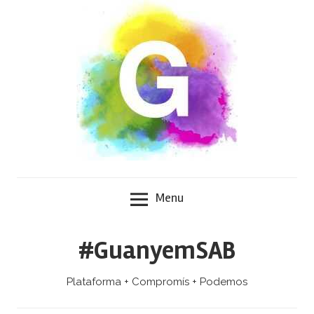
Skip
to
content
Menu
#GuanyemSAB
Plataforma + Compromís + Podemos