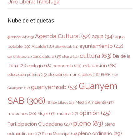
Unió Liberal Tránsfuga
Nube de etiquetas
Agenda Cultural
(52)
agua
(34)
agua
@teneoSAB
(13)
ayuntamiento
(42)
potable
(19)
Alcalde
(18)
ateneosab
(11)
cultura
(63)
Día de la
candidatura
(15)
charla
(12)
candidatos
(11)
educación
(28)
Dona
(21)
ecología
(18)
economía
(20)
elecciones municipales
(18)
educación pública
(15)
EMSHI
(10)
Guanyem
guanyemsab
(53)
Guanyem
(12)
SAB
(306)
Medio Ambiente
(17)
Libros
(13)
IBI
(10)
opinión
(45)
mociones
(20)
Mujer
(17)
música
(17)
pleno
(83)
Participación Ciudadana
(27)
pleno
pleno ordinario
(29)
extraordinario
(17)
Pleno Municipal
(14)