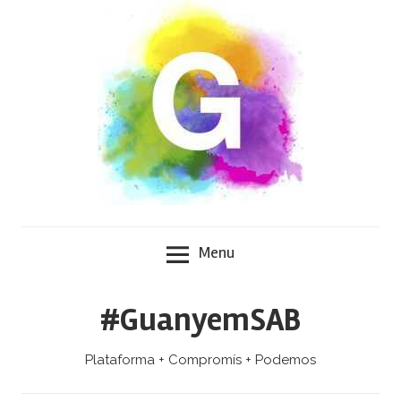
Skip
to
content
Menu
#GuanyemSAB
Plataforma + Compromís + Podemos