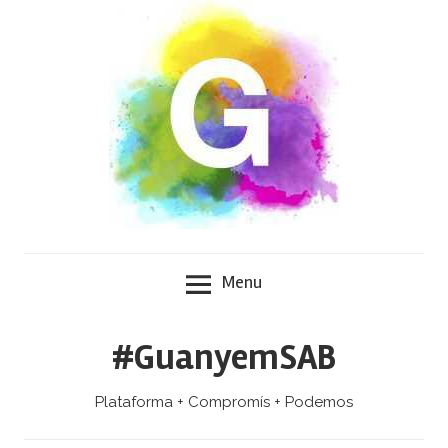
Skip
to
content
Menu
#GuanyemSAB
Plataforma + Compromís + Podemos