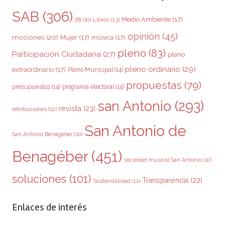
SAB
(306)
Medio Ambiente
(17)
Libros
(13)
IBI
(10)
opinión
(45)
mociones
(20)
Mujer
(17)
música
(17)
pleno
(83)
Participación Ciudadana
(27)
pleno
pleno ordinario
(29)
extraordinario
(17)
Pleno Municipal
(14)
propuestas
(79)
presupuestos
(14)
programa electoral
(14)
san Antonio
(293)
revista
(23)
retribuciones
(12)
San Antonio de
San Antonio Benagéber
(10)
Benagéber
(451)
sociedad musical San Antonio
(10)
soluciones
(101)
Transparencia
(22)
Sostenibilidad
(11)
Enlaces de interés