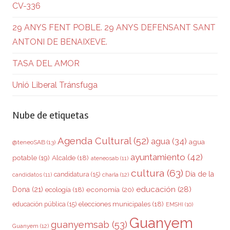
CV-336
29 ANYS FENT POBLE. 29 ANYS DEFENSANT SANT
ANTONI DE BENAIXEVE.
TASA DEL AMOR
Unió Liberal Tránsfuga
Nube de etiquetas
Agenda Cultural
(52)
agua
(34)
agua
@teneoSAB
(13)
ayuntamiento
(42)
potable
(19)
Alcalde
(18)
ateneosab
(11)
cultura
(63)
Día de la
candidatura
(15)
charla
(12)
candidatos
(11)
educación
(28)
Dona
(21)
ecología
(18)
economía
(20)
elecciones municipales
(18)
educación pública
(15)
EMSHI
(10)
Guanyem
guanyemsab
(53)
Guanyem
(12)