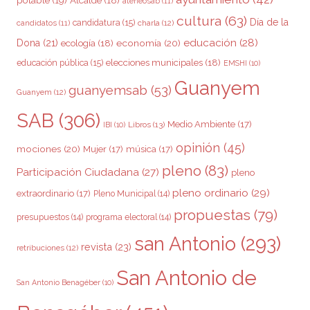
ateneosab
(11)
cultura
(63)
Día de la
candidatura
(15)
charla
(12)
candidatos
(11)
educación
(28)
Dona
(21)
ecología
(18)
economía
(20)
elecciones municipales
(18)
educación pública
(15)
EMSHI
(10)
Guanyem
guanyemsab
(53)
Guanyem
(12)
SAB
(306)
Medio Ambiente
(17)
Libros
(13)
IBI
(10)
opinión
(45)
mociones
(20)
Mujer
(17)
música
(17)
pleno
(83)
Participación Ciudadana
(27)
pleno
pleno ordinario
(29)
extraordinario
(17)
Pleno Municipal
(14)
propuestas
(79)
presupuestos
(14)
programa electoral
(14)
san Antonio
(293)
revista
(23)
retribuciones
(12)
San Antonio de
San Antonio Benagéber
(10)