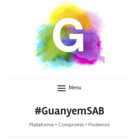
Skip
to
content
Menu
#GuanyemSAB
Plataforma + Compromís + Podemos