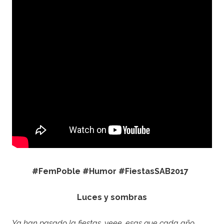
#FemPoble #Humor #FiestasSAB2017
Luces y sombras
Ya han pasado la fiestas, yeee, esas que cada año