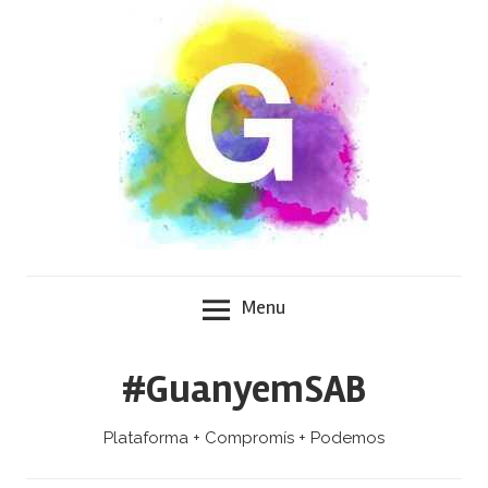
Skip
to
content
Menu
#GuanyemSAB
Plataforma + Compromís + Podemos