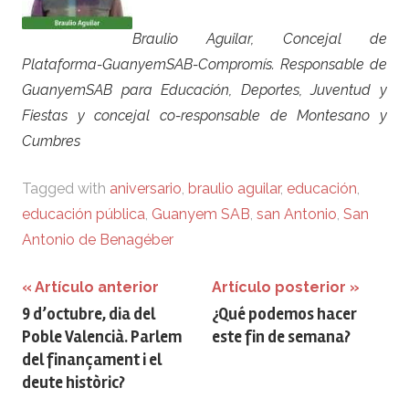
Braulio Aguilar, Concejal de
Plataforma-GuanyemSAB-Compromís. Responsable de
GuanyemSAB para Educación, Deportes, Juventud y
Fiestas y concejal co-responsable de Montesano y
Cumbres
Tagged with
aniversario
,
braulio aguilar
,
educación
,
educación pública
,
Guanyem SAB
,
san Antonio
,
San
Antonio de Benagéber
Navegación
Artículo anterior
Artículo posterior
9 d’octubre, dia del
¿Qué podemos hacer
de
Poble Valencià. Parlem
este fin de semana?
entradas
del finançament i el
deute històric?