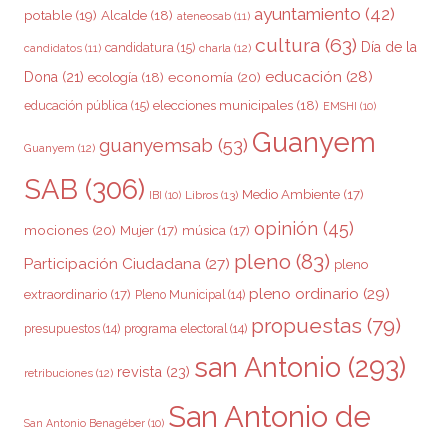
ayuntamiento
(42)
potable
(19)
Alcalde
(18)
ateneosab
(11)
cultura
(63)
Día de la
candidatura
(15)
charla
(12)
candidatos
(11)
educación
(28)
Dona
(21)
ecología
(18)
economía
(20)
elecciones municipales
(18)
educación pública
(15)
EMSHI
(10)
Guanyem
guanyemsab
(53)
Guanyem
(12)
SAB
(306)
Medio Ambiente
(17)
Libros
(13)
IBI
(10)
opinión
(45)
mociones
(20)
Mujer
(17)
música
(17)
pleno
(83)
Participación Ciudadana
(27)
pleno
pleno ordinario
(29)
extraordinario
(17)
Pleno Municipal
(14)
propuestas
(79)
presupuestos
(14)
programa electoral
(14)
san Antonio
(293)
revista
(23)
retribuciones
(12)
San Antonio de
San Antonio Benagéber
(10)