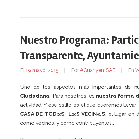
Nuestro Programa: Partic
Transparente, Ayuntamie
El
19 mayo, 2015
Por
#GuanyemSAB
En
V
Uno de los aspectos más importantes de nu
Ciudadana
. Para nosotros, es
nuestra forma d
actividad. Y ese estilo es el que queremos lleva
CASA DE TOD@S L@S VECIN@S
, el lugar en
como vecinos, y como contribuyentes….