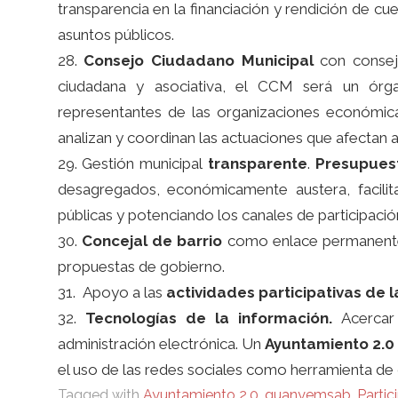
transparencia en la financiación y rendición de cue
asuntos públicos.
28.
Consejo Ciudadano Municipal
con consejo
ciudadana y asociativa, el CCM será un órg
representantes de las organizaciones económica
analizan y coordinan las actuaciones que afectan a
29. Gestión municipal
transparente
.
Presupuest
desagregados, económicamente austera, facili
públicas y potenciando los canales de participació
30.
Concejal de barrio
como enlace permanente c
propuestas de gobierno.
31. Apoyo a las
actividades participativas de 
32.
Tecnologías de la información.
Acercar 
administración electrónica. Un
Ayuntamiento 2.0
el uso de las redes sociales como herramienta de c
Tagged with
Ayuntamiento 2.0
,
guanyemsab
,
Partic