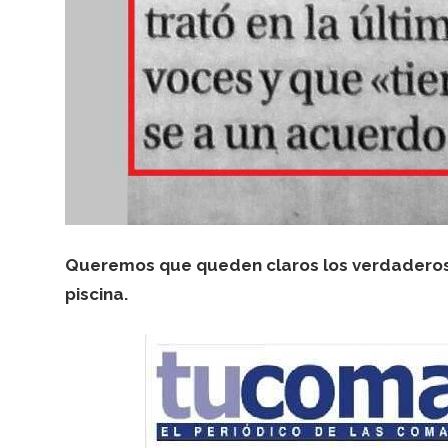
Queremos que queden claros los verdaderos 
piscina.