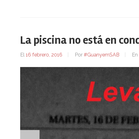
La piscina no está en cond
El
16 febrero, 2016
Por
#GuanyemSAB
En