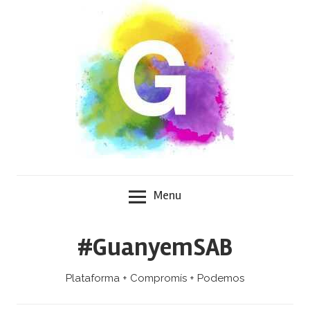
Skip
to
content
Menu
#GuanyemSAB
Plataforma + Compromís + Podemos