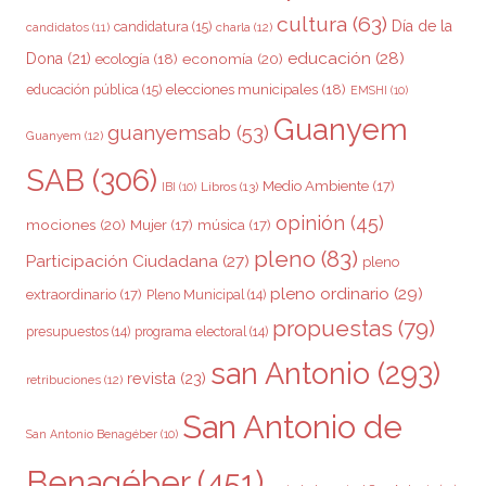
cultura
(63)
Día de la
candidatura
(15)
charla
(12)
candidatos
(11)
educación
(28)
Dona
(21)
ecología
(18)
economía
(20)
elecciones municipales
(18)
educación pública
(15)
EMSHI
(10)
Guanyem
guanyemsab
(53)
Guanyem
(12)
SAB
(306)
Medio Ambiente
(17)
Libros
(13)
IBI
(10)
opinión
(45)
mociones
(20)
Mujer
(17)
música
(17)
pleno
(83)
Participación Ciudadana
(27)
pleno
pleno ordinario
(29)
extraordinario
(17)
Pleno Municipal
(14)
propuestas
(79)
presupuestos
(14)
programa electoral
(14)
san Antonio
(293)
revista
(23)
retribuciones
(12)
San Antonio de
San Antonio Benagéber
(10)
Benagéber
(451)