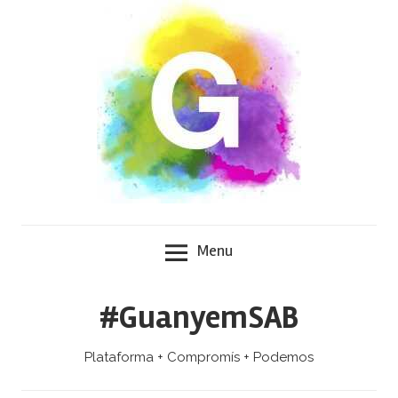
Skip
to
content
Menu
#GuanyemSAB
Plataforma + Compromís + Podemos