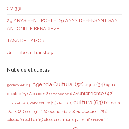
CV-336
29 ANYS FENT POBLE. 29 ANYS DEFENSANT SANT
ANTONI DE BENAIXEVE.
TASA DEL AMOR
Unió Liberal Tránsfuga
Nube de etiquetas
Agenda Cultural
(52)
agua
(34)
agua
@teneoSAB
(13)
ayuntamiento
(42)
potable
(19)
Alcalde
(18)
ateneosab
(11)
cultura
(63)
Día de la
candidatura
(15)
charla
(12)
candidatos
(11)
educación
(28)
Dona
(21)
ecología
(18)
economía
(20)
elecciones municipales
(18)
educación pública
(15)
EMSHI
(10)