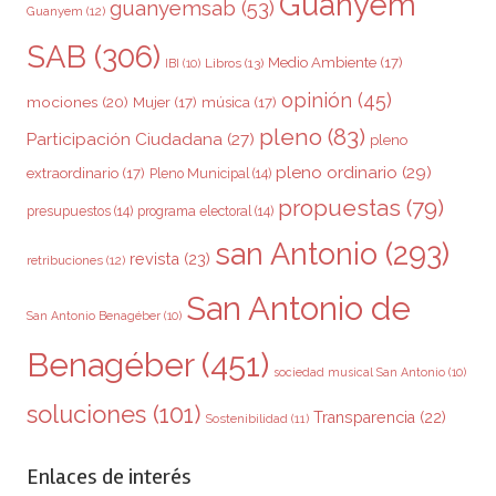
Guanyem
guanyemsab
(53)
Guanyem
(12)
SAB
(306)
Medio Ambiente
(17)
Libros
(13)
IBI
(10)
opinión
(45)
mociones
(20)
Mujer
(17)
música
(17)
pleno
(83)
Participación Ciudadana
(27)
pleno
pleno ordinario
(29)
extraordinario
(17)
Pleno Municipal
(14)
propuestas
(79)
presupuestos
(14)
programa electoral
(14)
san Antonio
(293)
revista
(23)
retribuciones
(12)
San Antonio de
San Antonio Benagéber
(10)
Benagéber
(451)
sociedad musical San Antonio
(10)
soluciones
(101)
Transparencia
(22)
Sostenibilidad
(11)
Enlaces de interés