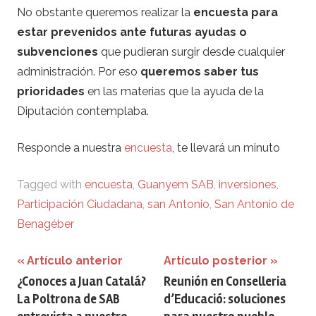
No obstante queremos realizar la
encuesta para
estar prevenidos ante futuras ayudas o
subvenciones
que pudieran surgir desde cualquier
administración. Por eso
queremos saber tus
prioridades
en las materias que la ayuda de la
Diputación contemplaba.
Responde a nuestra
encuesta
, te llevará un minuto
Tagged with
encuesta
,
Guanyem SAB
,
inversiones
,
Participación Ciudadana
,
san Antonio
,
San Antonio de
Benagéber
Navegación
Artículo anterior
Artículo posterior
¿Conoces a Juan Catalá?
Reunión en Conselleria
de
La Poltrona de SAB
d’Educació: soluciones
entradas