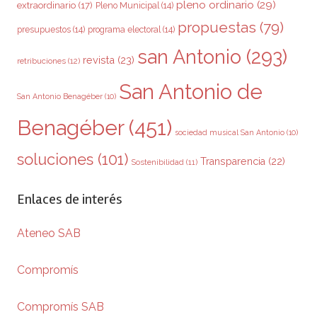
pleno ordinario
(29)
extraordinario
(17)
Pleno Municipal
(14)
propuestas
(79)
presupuestos
(14)
programa electoral
(14)
san Antonio
(293)
revista
(23)
retribuciones
(12)
San Antonio de
San Antonio Benagéber
(10)
Benagéber
(451)
sociedad musical San Antonio
(10)
soluciones
(101)
Transparencia
(22)
Sostenibilidad
(11)
Enlaces de interés
Ateneo SAB
Compromís
Compromís SAB