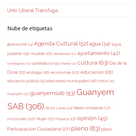
Unió Liberal Tránsfuga
Nube de etiquetas
Agenda Cultural
(52)
agua
(34)
agua
@teneoSAB
(13)
ayuntamiento
(42)
potable
(19)
Alcalde
(18)
ateneosab
(11)
cultura
(63)
Día de la
candidatura
(15)
charla
(12)
candidatos
(11)
educación
(28)
Dona
(21)
ecología
(18)
economía
(20)
elecciones municipales
(18)
educación pública
(15)
EMSHI
(10)
Guanyem
guanyemsab
(53)
Guanyem
(12)
SAB
(306)
Medio Ambiente
(17)
Libros
(13)
IBI
(10)
opinión
(45)
mociones
(20)
Mujer
(17)
música
(17)
pleno
(83)
Participación Ciudadana
(27)
pleno