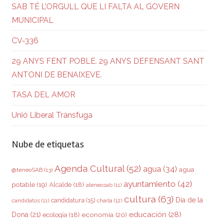
SAB TÉ L’ORGULL QUE LI FALTA AL GOVERN
MUNICIPAL
CV-336
29 ANYS FENT POBLE. 29 ANYS DEFENSANT SANT
ANTONI DE BENAIXEVE.
TASA DEL AMOR
Unió Liberal Tránsfuga
Nube de etiquetas
Agenda Cultural
(52)
agua
(34)
agua
@teneoSAB
(13)
ayuntamiento
(42)
potable
(19)
Alcalde
(18)
ateneosab
(11)
cultura
(63)
Día de la
candidatura
(15)
charla
(12)
candidatos
(11)
educación
(28)
Dona
(21)
ecología
(18)
economía
(20)