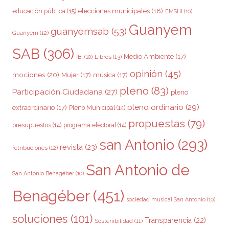
elecciones municipales
(18)
educación pública
(15)
EMSHI
(10)
Guanyem
guanyemsab
(53)
Guanyem
(12)
SAB
(306)
Medio Ambiente
(17)
Libros
(13)
IBI
(10)
opinión
(45)
mociones
(20)
Mujer
(17)
música
(17)
pleno
(83)
Participación Ciudadana
(27)
pleno
pleno ordinario
(29)
extraordinario
(17)
Pleno Municipal
(14)
propuestas
(79)
presupuestos
(14)
programa electoral
(14)
san Antonio
(293)
revista
(23)
retribuciones
(12)
San Antonio de
San Antonio Benagéber
(10)
Benagéber
(451)
sociedad musical San Antonio
(10)
soluciones
(101)
Transparencia
(22)
Sostenibilidad
(11)