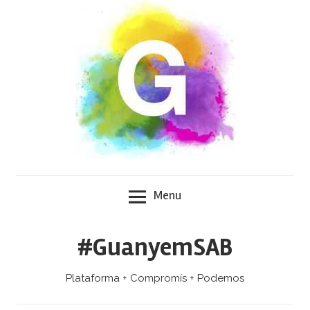
Skip
to
content
Menu
#GuanyemSAB
Plataforma + Compromís + Podemos