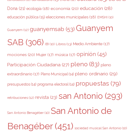
educación
(28)
Dona
(21)
ecología
(18)
economía
(20)
elecciones municipales
(18)
educación pública
(15)
EMSHI
(10)
Guanyem
guanyemsab
(53)
Guanyem
(12)
SAB
(306)
Medio Ambiente
(17)
Libros
(13)
IBI
(10)
opinión
(45)
mociones
(20)
Mujer
(17)
música
(17)
pleno
(83)
Participación Ciudadana
(27)
pleno
pleno ordinario
(29)
extraordinario
(17)
Pleno Municipal
(14)
propuestas
(79)
presupuestos
(14)
programa electoral
(14)
san Antonio
(293)
revista
(23)
retribuciones
(12)
San Antonio de
San Antonio Benagéber
(10)
Benagéber
(451)
sociedad musical San Antonio
(10)