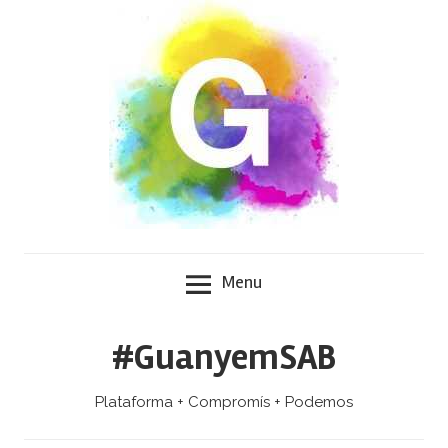
Skip
to
content
Menu
#GuanyemSAB
Plataforma + Compromís + Podemos