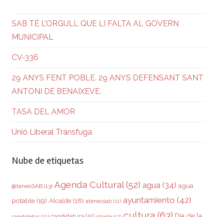
SAB TÉ L’ORGULL QUE LI FALTA AL GOVERN
MUNICIPAL
CV-336
29 ANYS FENT POBLE. 29 ANYS DEFENSANT SANT
ANTONI DE BENAIXEVE.
TASA DEL AMOR
Unió Liberal Tránsfuga
Nube de etiquetas
Agenda Cultural
(52)
agua
(34)
agua
@teneoSAB
(13)
ayuntamiento
(42)
potable
(19)
Alcalde
(18)
ateneosab
(11)
cultura
(63)
Día de la
candidatura
(15)
charla
(12)
candidatos
(11)