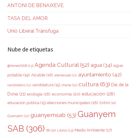
ANTONI DE BENAIXEVE.
TASA DEL AMOR
Unió Liberal Tránsfuga
Nube de etiquetas
Agenda Cultural
(52)
agua
(34)
agua
@teneoSAB
(13)
ayuntamiento
(42)
potable
(19)
Alcalde
(18)
ateneosab
(11)
cultura
(63)
Día de la
candidatura
(15)
charla
(12)
candidatos
(11)
educación
(28)
Dona
(21)
ecología
(18)
economía
(20)
elecciones municipales
(18)
educación pública
(15)
EMSHI
(10)
Guanyem
guanyemsab
(53)
Guanyem
(12)
SAB
(306)
Medio Ambiente
(17)
Libros
(13)
IBI
(10)