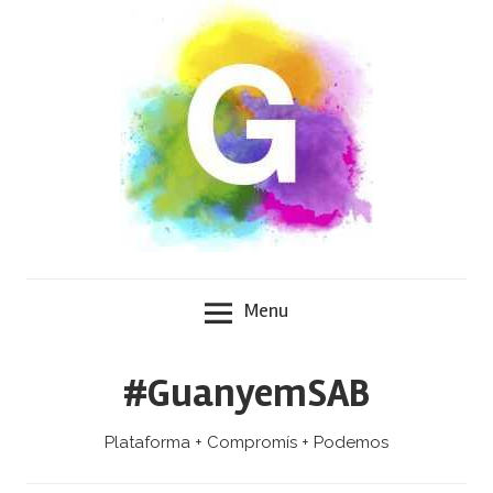
Skip
to
content
Menu
#GuanyemSAB
Plataforma + Compromís + Podemos