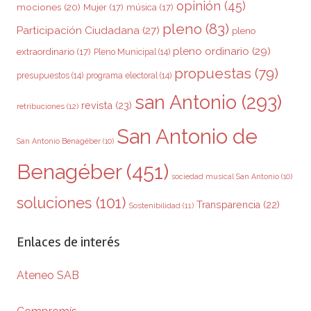
opinión
(45)
mociones
(20)
Mujer
(17)
música
(17)
pleno
(83)
Participación Ciudadana
(27)
pleno
pleno ordinario
(29)
extraordinario
(17)
Pleno Municipal
(14)
propuestas
(79)
presupuestos
(14)
programa electoral
(14)
san Antonio
(293)
revista
(23)
retribuciones
(12)
San Antonio de
San Antonio Benagéber
(10)
Benagéber
(451)
sociedad musical San Antonio
(10)
soluciones
(101)
Transparencia
(22)
Sostenibilidad
(11)
Enlaces de interés
Ateneo SAB