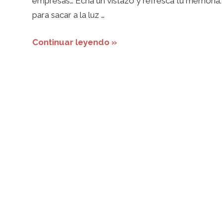
empresas… Echa un vistazo y refresca tu memori
para sacar a la luz …
Continuar leyendo »