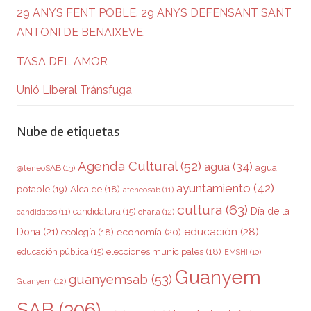
29 ANYS FENT POBLE. 29 ANYS DEFENSANT SANT
ANTONI DE BENAIXEVE.
TASA DEL AMOR
Unió Liberal Tránsfuga
Nube de etiquetas
Agenda Cultural
(52)
agua
(34)
agua
@teneoSAB
(13)
ayuntamiento
(42)
potable
(19)
Alcalde
(18)
ateneosab
(11)
cultura
(63)
Día de la
candidatura
(15)
charla
(12)
candidatos
(11)
educación
(28)
Dona
(21)
ecología
(18)
economía
(20)
elecciones municipales
(18)
educación pública
(15)
EMSHI
(10)
Guanyem
guanyemsab
(53)
Guanyem
(12)
SAB
(306)