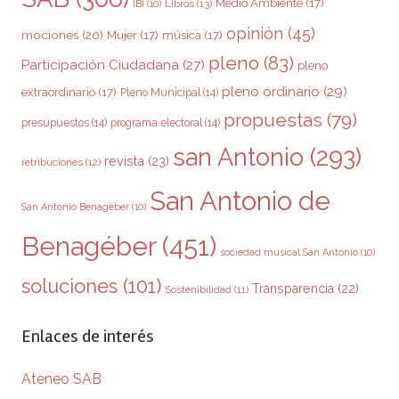
Medio Ambiente
(17)
Libros
(13)
IBI
(10)
opinión
(45)
mociones
(20)
Mujer
(17)
música
(17)
pleno
(83)
Participación Ciudadana
(27)
pleno
pleno ordinario
(29)
extraordinario
(17)
Pleno Municipal
(14)
propuestas
(79)
presupuestos
(14)
programa electoral
(14)
san Antonio
(293)
revista
(23)
retribuciones
(12)
San Antonio de
San Antonio Benagéber
(10)
Benagéber
(451)
sociedad musical San Antonio
(10)
soluciones
(101)
Transparencia
(22)
Sostenibilidad
(11)
Enlaces de interés
Ateneo SAB