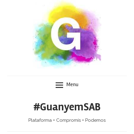
Skip
to
content
Menu
#GuanyemSAB
Plataforma + Compromís + Podemos