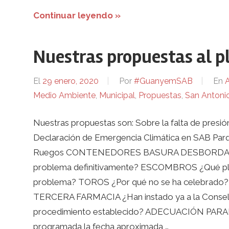
Continuar leyendo »
Nuestras propuestas al p
El
29 enero, 2020
Por
#GuanyemSAB
En
Medio Ambiente
,
Municipal
,
Propuestas
,
San Antoni
Nuestras propuestas son: Sobre la falta de presió
Declaración de Emergencia Climática en SAB Parqu
Ruegos CONTENEDORES BASURA DESBORDADOS ¿Q
problema definitivamente? ESCOMBROS ¿Qué plan 
problema? TOROS ¿Por qué no se ha celebrado? ¿
TERCERA FARMACIA ¿Han instado ya a la Conselleria
procedimiento establecido? ADECUACIÓN PARAD
programada la fecha aproximada …