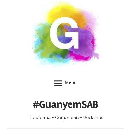
Skip
to
content
Menu
#GuanyemSAB
Plataforma + Compromís + Podemos