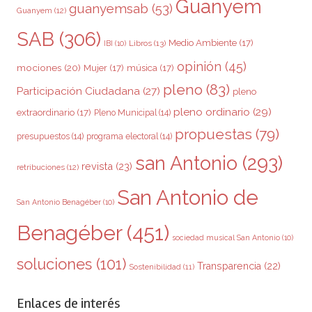
Guanyem
guanyemsab
(53)
Guanyem
(12)
SAB
(306)
Medio Ambiente
(17)
Libros
(13)
IBI
(10)
opinión
(45)
mociones
(20)
Mujer
(17)
música
(17)
pleno
(83)
Participación Ciudadana
(27)
pleno
pleno ordinario
(29)
extraordinario
(17)
Pleno Municipal
(14)
propuestas
(79)
presupuestos
(14)
programa electoral
(14)
san Antonio
(293)
revista
(23)
retribuciones
(12)
San Antonio de
San Antonio Benagéber
(10)
Benagéber
(451)
sociedad musical San Antonio
(10)
soluciones
(101)
Transparencia
(22)
Sostenibilidad
(11)
Enlaces de interés