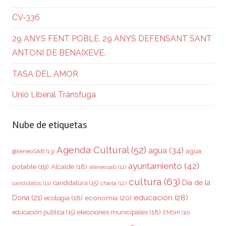
CV-336
29 ANYS FENT POBLE. 29 ANYS DEFENSANT SANT
ANTONI DE BENAIXEVE.
TASA DEL AMOR
Unió Liberal Tránsfuga
Nube de etiquetas
Agenda Cultural
(52)
agua
(34)
agua
@teneoSAB
(13)
ayuntamiento
(42)
potable
(19)
Alcalde
(18)
ateneosab
(11)
cultura
(63)
Día de la
candidatura
(15)
charla
(12)
candidatos
(11)
educación
(28)
Dona
(21)
ecología
(18)
economía
(20)
elecciones municipales
(18)
educación pública
(15)
EMSHI
(10)