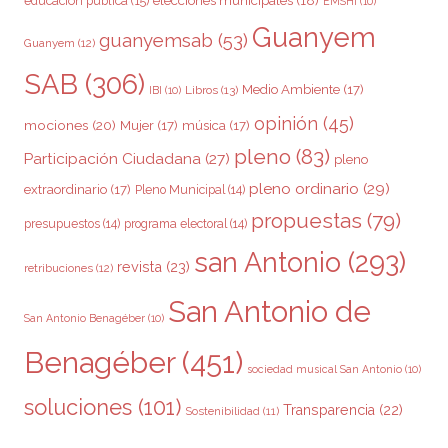
educación pública
(15)
EMSHI
(10)
Guanyem
guanyemsab
(53)
Guanyem
(12)
SAB
(306)
Medio Ambiente
(17)
Libros
(13)
IBI
(10)
opinión
(45)
mociones
(20)
Mujer
(17)
música
(17)
pleno
(83)
Participación Ciudadana
(27)
pleno
pleno ordinario
(29)
extraordinario
(17)
Pleno Municipal
(14)
propuestas
(79)
presupuestos
(14)
programa electoral
(14)
san Antonio
(293)
revista
(23)
retribuciones
(12)
San Antonio de
San Antonio Benagéber
(10)
Benagéber
(451)
sociedad musical San Antonio
(10)
soluciones
(101)
Transparencia
(22)
Sostenibilidad
(11)