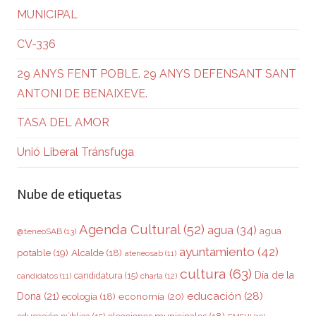
MUNICIPAL
CV-336
29 ANYS FENT POBLE. 29 ANYS DEFENSANT SANT
ANTONI DE BENAIXEVE.
TASA DEL AMOR
Unió Liberal Tránsfuga
Nube de etiquetas
Agenda Cultural
(52)
agua
(34)
agua
@teneoSAB
(13)
ayuntamiento
(42)
potable
(19)
Alcalde
(18)
ateneosab
(11)
cultura
(63)
Día de la
candidatura
(15)
charla
(12)
candidatos
(11)
educación
(28)
Dona
(21)
ecología
(18)
economía
(20)
elecciones municipales
(18)