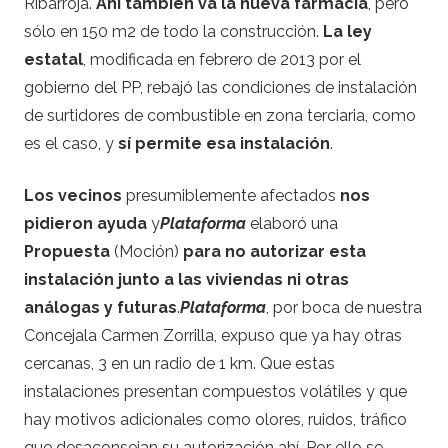
Ribarroja.
Ahí también va la nueva farmacia
, pero
sólo en 150 m2 de todo la construcción.
La ley
estatal
, modificada en febrero de 2013 por el
gobierno del PP, rebajó las condiciones de instalación
de surtidores de combustible en zona terciaria, como
es el caso, y
sí permite esa instalación
.
Los vecinos
presumiblemente afectados
nos
pidieron ayuda
y
Plataforma
elaboró una
Propuesta
(Moción)
para no autorizar esta
instalación junto a las viviendas ni otras
análogas y futuras
.
Plataforma
, por boca de nuestra
Concejala Carmen Zorrilla, expuso que ya hay otras
cercanas, 3 en un radio de 1 km. Que estas
instalaciones presentan compuestos volátiles y que
hay motivos adicionales como olores, ruidos, tráfico
que desaconsejan su autorización ahí. Por ello se