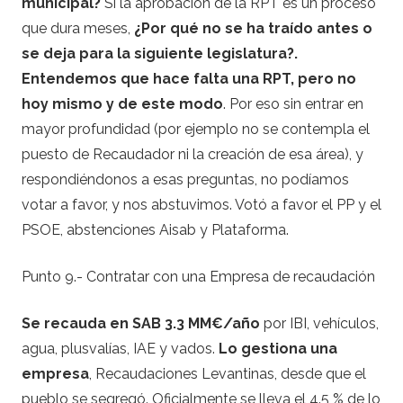
municipal?
Si la aprobación de la RPT es un proceso
que dura meses,
¿Por qué no se ha traído antes o
se deja para la siguiente legislatura?.
Entendemos que hace falta una RPT, pero no
hoy mismo y de este modo
. Por eso sin entrar en
mayor profundidad (por ejemplo no se contempla el
puesto de Recaudador ni la creación de esa área), y
respondiéndonos a esas preguntas, no podíamos
votar a favor, y nos abstuvimos. Votó a favor el PP y el
PSOE, abstenciones Aisab y Plataforma.
Punto 9.- Contratar con una Empresa de recaudación
Se recauda en SAB 3.3 MM€/año
por IBI, vehículos,
agua, plusvalías, IAE y vados.
Lo gestiona una
empresa
, Recaudaciones Levantinas, desde que el
pueblo se segregó. Oficialmente se lleva el 4.5 % de lo