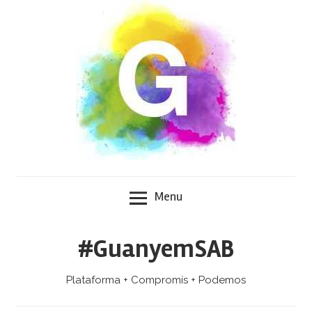
Skip
to
content
Menu
#GuanyemSAB
Plataforma + Compromís + Podemos