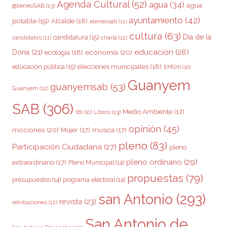
Agenda Cultural
(52)
agua
(34)
agua
@teneoSAB
(13)
ayuntamiento
(42)
potable
(19)
Alcalde
(18)
ateneosab
(11)
cultura
(63)
Día de la
candidatura
(15)
charla
(12)
candidatos
(11)
educación
(28)
Dona
(21)
ecología
(18)
economía
(20)
elecciones municipales
(18)
educación pública
(15)
EMSHI
(10)
Guanyem
guanyemsab
(53)
Guanyem
(12)
SAB
(306)
Medio Ambiente
(17)
Libros
(13)
IBI
(10)
opinión
(45)
mociones
(20)
Mujer
(17)
música
(17)
pleno
(83)
Participación Ciudadana
(27)
pleno
pleno ordinario
(29)
extraordinario
(17)
Pleno Municipal
(14)
propuestas
(79)
presupuestos
(14)
programa electoral
(14)
san Antonio
(293)
revista
(23)
retribuciones
(12)
San Antonio de