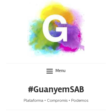
Skip
to
content
Menu
#GuanyemSAB
Plataforma + Compromís + Podemos