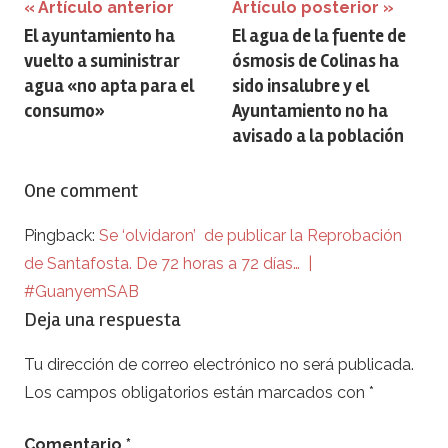
Navegación
Artículo anterior
Artículo posterior
El ayuntamiento ha
El agua de la fuente de
de
vuelto a suministrar
ósmosis de Colinas ha
entradas
agua «no apta para el
sido insalubre y el
consumo»
Ayuntamiento no ha
avisado a la población
One comment
Pingback:
Se ‘olvidaron’ de publicar la Reprobación
de Santafosta. De 72 horas a 72 días… |
#GuanyemSAB
Deja una respuesta
Tu dirección de correo electrónico no será publicada.
Los campos obligatorios están marcados con
*
Comentario
*