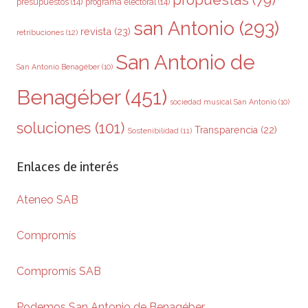
propuestas
(79)
presupuestos
(14)
programa electoral
(14)
san Antonio
(293)
revista
(23)
retribuciones
(12)
San Antonio de
San Antonio Benagéber
(10)
Benagéber
(451)
sociedad musical San Antonio
(10)
soluciones
(101)
Transparencia
(22)
Sostenibilidad
(11)
Enlaces de interés
Ateneo SAB
Compromís
Compromís SAB
Podemos San Antonio de Benagéber