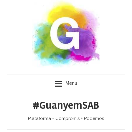
Skip
to
content
Menu
#GuanyemSAB
Plataforma + Compromís + Podemos