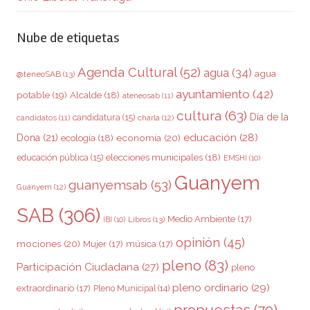
Nube de etiquetas
Agenda Cultural
(52)
agua
(34)
agua
@teneoSAB
(13)
ayuntamiento
(42)
potable
(19)
Alcalde
(18)
ateneosab
(11)
cultura
(63)
Día de la
candidatura
(15)
charla
(12)
candidatos
(11)
educación
(28)
Dona
(21)
ecología
(18)
economía
(20)
elecciones municipales
(18)
educación pública
(15)
EMSHI
(10)
Guanyem
guanyemsab
(53)
Guanyem
(12)
SAB
(306)
Medio Ambiente
(17)
Libros
(13)
IBI
(10)
opinión
(45)
mociones
(20)
Mujer
(17)
música
(17)
pleno
(83)
Participación Ciudadana
(27)
pleno
pleno ordinario
(29)
extraordinario
(17)
Pleno Municipal
(14)