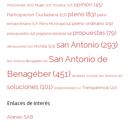
opinión
(45)
mociones
(20)
Mujer
(17)
música
(17)
pleno
(83)
Participación Ciudadana
(27)
pleno
pleno ordinario
(29)
extraordinario
(17)
Pleno Municipal
(14)
propuestas
(79)
presupuestos
(14)
programa electoral
(14)
san Antonio
(293)
revista
(23)
retribuciones
(12)
San Antonio de
San Antonio Benagéber
(10)
Benagéber
(451)
sociedad musical San Antonio
(10)
soluciones
(101)
Transparencia
(22)
Sostenibilidad
(11)
Enlaces de interés
Ateneo SAB