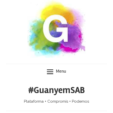
Skip
to
content
Menu
#GuanyemSAB
Plataforma + Compromís + Podemos