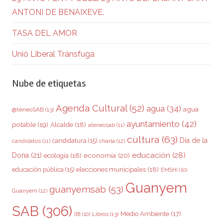
ANTONI DE BENAIXEVE.
TASA DEL AMOR
Unió Liberal Tránsfuga
Nube de etiquetas
Agenda Cultural
(52)
agua
(34)
agua
@teneoSAB
(13)
ayuntamiento
(42)
potable
(19)
Alcalde
(18)
ateneosab
(11)
cultura
(63)
Día de la
candidatura
(15)
charla
(12)
candidatos
(11)
educación
(28)
Dona
(21)
ecología
(18)
economía
(20)
elecciones municipales
(18)
educación pública
(15)
EMSHI
(10)
Guanyem
guanyemsab
(53)
Guanyem
(12)
SAB
(306)
Medio Ambiente
(17)
Libros
(13)
IBI
(10)