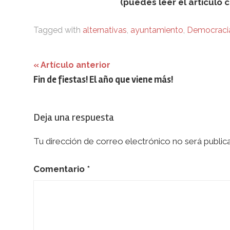
(puedes leer el artículo
Tagged with
alternativas
,
ayuntamiento
,
Democraci
Navegación
Artículo anterior
Fin de fiestas! El año que viene más!
de
entradas
Deja una respuesta
Tu dirección de correo electrónico no será public
Comentario
*