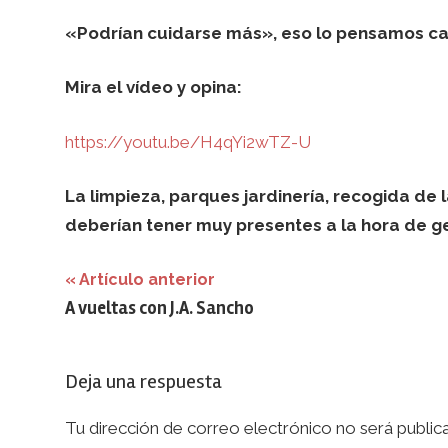
«Podrían cuidarse más», eso lo pensamos cas
Mira el vídeo y opina:
https://youtu.be/H4qYi2wTZ-U
La limpieza, parques jardinería, recogida de
deberían tener muy presentes a la hora de g
Navegación
Artículo anterior
A vueltas con J.A. Sancho
de
entradas
Deja una respuesta
Tu dirección de correo electrónico no será public