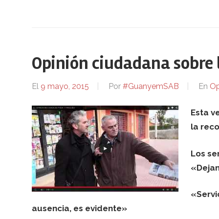
Opinión ciudadana sobre l
El
9 mayo, 2015
Por
#GuanyemSAB
En
Op
Esta v
la rec
Los se
«Deja
«Servic
ausencia, es evidente»