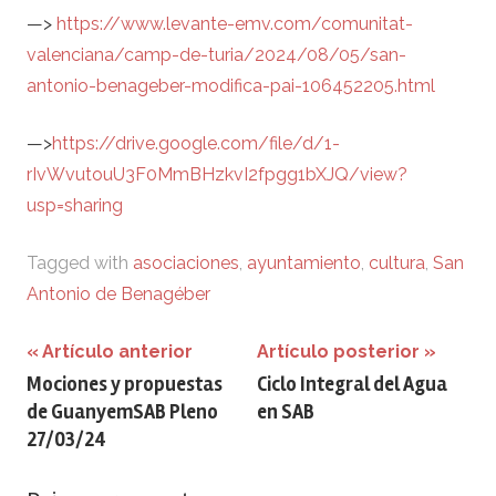
—>
https://www.levante-emv.com/comunitat-
valenciana/camp-de-turia/2024/08/05/san-
antonio-benageber-modifica-pai-106452205.html
—>
https://drive.google.com/file/d/1-
rIvWvutouU3F0MmBHzkvI2fpgg1bXJQ/view?
usp=sharing
Tagged with
asociaciones
,
ayuntamiento
,
cultura
,
San
Antonio de Benagéber
Navegación
Artículo anterior
Artículo posterior
Mociones y propuestas
Ciclo Integral del Agua
de
de GuanyemSAB Pleno
en SAB
entradas
27/03/24