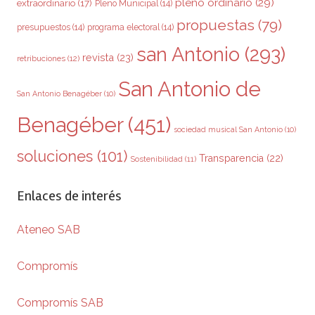
pleno ordinario
(29)
extraordinario
(17)
Pleno Municipal
(14)
propuestas
(79)
presupuestos
(14)
programa electoral
(14)
san Antonio
(293)
revista
(23)
retribuciones
(12)
San Antonio de
San Antonio Benagéber
(10)
Benagéber
(451)
sociedad musical San Antonio
(10)
soluciones
(101)
Transparencia
(22)
Sostenibilidad
(11)
Enlaces de interés
Ateneo SAB
Compromís
Compromís SAB