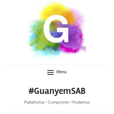
Skip
to
content
Menu
#GuanyemSAB
Plataforma + Compromís + Podemos