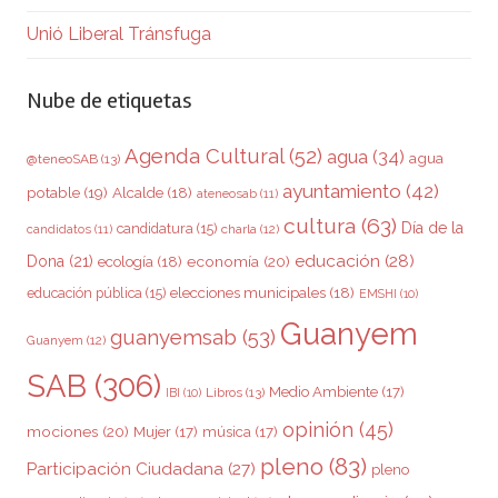
Unió Liberal Tránsfuga
Nube de etiquetas
Agenda Cultural
(52)
agua
(34)
agua
@teneoSAB
(13)
ayuntamiento
(42)
potable
(19)
Alcalde
(18)
ateneosab
(11)
cultura
(63)
Día de la
candidatura
(15)
charla
(12)
candidatos
(11)
educación
(28)
Dona
(21)
ecología
(18)
economía
(20)
elecciones municipales
(18)
educación pública
(15)
EMSHI
(10)
Guanyem
guanyemsab
(53)
Guanyem
(12)
SAB
(306)
Medio Ambiente
(17)
Libros
(13)
IBI
(10)
opinión
(45)
mociones
(20)
Mujer
(17)
música
(17)
pleno
(83)
Participación Ciudadana
(27)
pleno