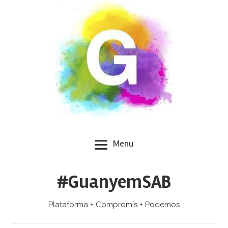
Skip
to
content
Menu
#GuanyemSAB
Plataforma + Compromís + Podemos