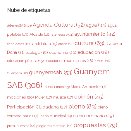
Nube de etiquetas
Agenda Cultural
(52)
agua
(34)
agua
@teneoSAB
(13)
ayuntamiento
(42)
potable
(19)
Alcalde
(18)
ateneosab
(11)
cultura
(63)
Día de la
candidatura
(15)
charla
(12)
candidatos
(11)
educación
(28)
Dona
(21)
ecología
(18)
economía
(20)
elecciones municipales
(18)
educación pública
(15)
EMSHI
(10)
Guanyem
guanyemsab
(53)
Guanyem
(12)
SAB
(306)
Medio Ambiente
(17)
Libros
(13)
IBI
(10)
opinión
(45)
mociones
(20)
Mujer
(17)
música
(17)
pleno
(83)
Participación Ciudadana
(27)
pleno
pleno ordinario
(29)
extraordinario
(17)
Pleno Municipal
(14)
propuestas
(79)
presupuestos
(14)
programa electoral
(14)