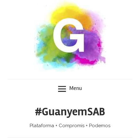
Skip
to
content
Menu
#GuanyemSAB
Plataforma + Compromís + Podemos