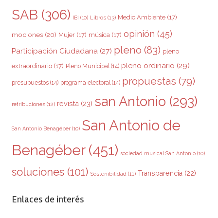
SAB
(306)
Medio Ambiente
(17)
Libros
(13)
IBI
(10)
opinión
(45)
mociones
(20)
Mujer
(17)
música
(17)
pleno
(83)
Participación Ciudadana
(27)
pleno
pleno ordinario
(29)
extraordinario
(17)
Pleno Municipal
(14)
propuestas
(79)
presupuestos
(14)
programa electoral
(14)
san Antonio
(293)
revista
(23)
retribuciones
(12)
San Antonio de
San Antonio Benagéber
(10)
Benagéber
(451)
sociedad musical San Antonio
(10)
soluciones
(101)
Transparencia
(22)
Sostenibilidad
(11)
Enlaces de interés