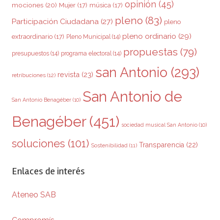
opinión
(45)
mociones
(20)
Mujer
(17)
música
(17)
pleno
(83)
Participación Ciudadana
(27)
pleno
pleno ordinario
(29)
extraordinario
(17)
Pleno Municipal
(14)
propuestas
(79)
presupuestos
(14)
programa electoral
(14)
san Antonio
(293)
revista
(23)
retribuciones
(12)
San Antonio de
San Antonio Benagéber
(10)
Benagéber
(451)
sociedad musical San Antonio
(10)
soluciones
(101)
Transparencia
(22)
Sostenibilidad
(11)
Enlaces de interés
Ateneo SAB