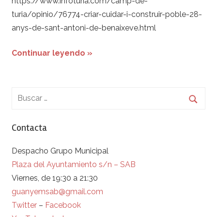
https://www.infoturia.com/camp-de-
turia/opinio/76774-criar-cuidar-i-construir-poble-28-
anys-de-sant-antoni-de-benaixeve.html
Continuar leyendo »
Contacta
Despacho Grupo Municipal
Plaza del Ayuntamiento s/n – SAB
Viernes, de 19:30 a 21:30
guanyemsab@gmail.com
Twitter
–
Facebook