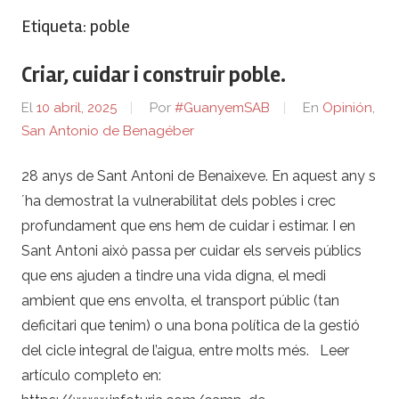
Etiqueta:
poble
Criar, cuidar i construir poble.
El
10 abril, 2025
Por
#GuanyemSAB
En
Opinión
,
San Antonio de Benagéber
28 anys de Sant Antoni de Benaixeve. En aquest any s
´ha demostrat la vulnerabilitat dels pobles i crec
profundament que ens hem de cuidar i estimar. I en
Sant Antoni això passa per cuidar els serveis públics
que ens ajuden a tindre una vida digna, el medi
ambient que ens envolta, el transport públic (tan
deficitari que tenim) o una bona política de la gestió
del cicle integral de l’aigua, entre molts més. Leer
artículo completo en: