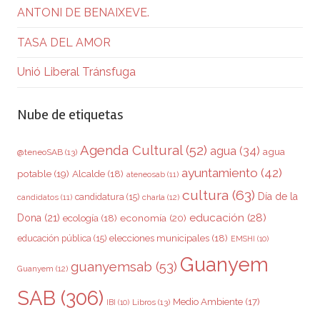
ANTONI DE BENAIXEVE.
TASA DEL AMOR
Unió Liberal Tránsfuga
Nube de etiquetas
Agenda Cultural
(52)
agua
(34)
agua
@teneoSAB
(13)
ayuntamiento
(42)
potable
(19)
Alcalde
(18)
ateneosab
(11)
cultura
(63)
Día de la
candidatura
(15)
charla
(12)
candidatos
(11)
educación
(28)
Dona
(21)
ecología
(18)
economía
(20)
elecciones municipales
(18)
educación pública
(15)
EMSHI
(10)
Guanyem
guanyemsab
(53)
Guanyem
(12)
SAB
(306)
Medio Ambiente
(17)
Libros
(13)
IBI
(10)