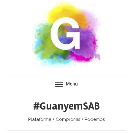
Skip
to
content
Menu
#GuanyemSAB
Plataforma + Compromís + Podemos