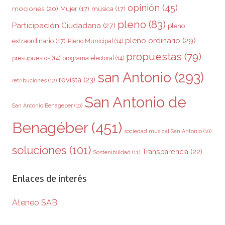
opinión
(45)
mociones
(20)
Mujer
(17)
música
(17)
pleno
(83)
Participación Ciudadana
(27)
pleno
pleno ordinario
(29)
extraordinario
(17)
Pleno Municipal
(14)
propuestas
(79)
presupuestos
(14)
programa electoral
(14)
san Antonio
(293)
revista
(23)
retribuciones
(12)
San Antonio de
San Antonio Benagéber
(10)
Benagéber
(451)
sociedad musical San Antonio
(10)
soluciones
(101)
Transparencia
(22)
Sostenibilidad
(11)
Enlaces de interés
Ateneo SAB