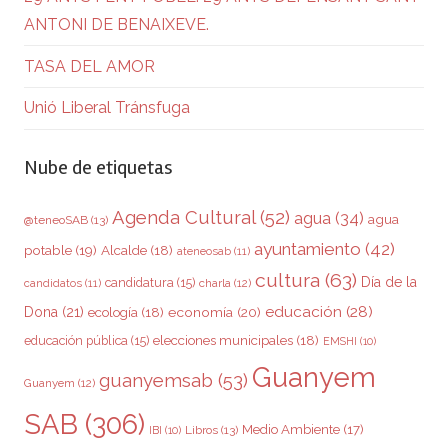
ANTONI DE BENAIXEVE.
TASA DEL AMOR
Unió Liberal Tránsfuga
Nube de etiquetas
Agenda Cultural
(52)
agua
(34)
agua
@teneoSAB
(13)
ayuntamiento
(42)
potable
(19)
Alcalde
(18)
ateneosab
(11)
cultura
(63)
Día de la
candidatura
(15)
charla
(12)
candidatos
(11)
educación
(28)
Dona
(21)
ecología
(18)
economía
(20)
elecciones municipales
(18)
educación pública
(15)
EMSHI
(10)
Guanyem
guanyemsab
(53)
Guanyem
(12)
SAB
(306)
Medio Ambiente
(17)
Libros
(13)
IBI
(10)