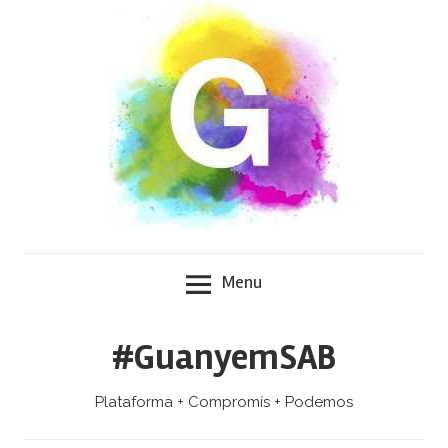
Skip
to
content
Menu
#GuanyemSAB
Plataforma + Compromís + Podemos