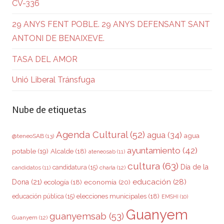
CV-336
29 ANYS FENT POBLE. 29 ANYS DEFENSANT SANT
ANTONI DE BENAIXEVE.
TASA DEL AMOR
Unió Liberal Tránsfuga
Nube de etiquetas
Agenda Cultural
(52)
agua
(34)
agua
@teneoSAB
(13)
ayuntamiento
(42)
potable
(19)
Alcalde
(18)
ateneosab
(11)
cultura
(63)
Día de la
candidatura
(15)
charla
(12)
candidatos
(11)
educación
(28)
Dona
(21)
ecología
(18)
economía
(20)
elecciones municipales
(18)
educación pública
(15)
EMSHI
(10)
Guanyem
guanyemsab
(53)
Guanyem
(12)