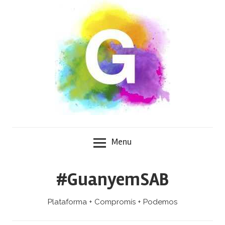
Skip
to
content
Menu
#GuanyemSAB
Plataforma + Compromís + Podemos