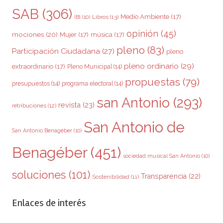
SAB
(306)
Medio Ambiente
(17)
Libros
(13)
IBI
(10)
opinión
(45)
mociones
(20)
Mujer
(17)
música
(17)
pleno
(83)
Participación Ciudadana
(27)
pleno
pleno ordinario
(29)
extraordinario
(17)
Pleno Municipal
(14)
propuestas
(79)
presupuestos
(14)
programa electoral
(14)
san Antonio
(293)
revista
(23)
retribuciones
(12)
San Antonio de
San Antonio Benagéber
(10)
Benagéber
(451)
sociedad musical San Antonio
(10)
soluciones
(101)
Transparencia
(22)
Sostenibilidad
(11)
Enlaces de interés